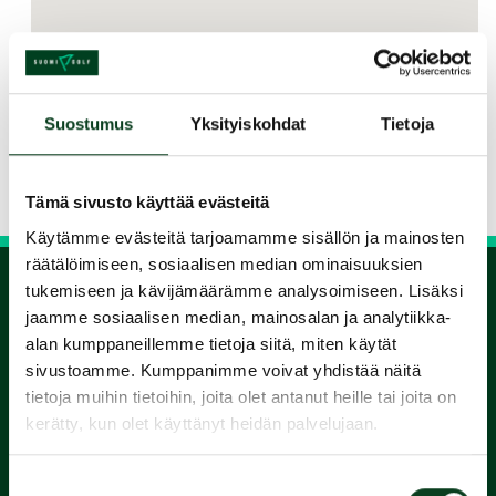
Jaa kurssi kaverille
Suostumus
Yksityiskohdat
Tietoja
Siirry takaisin hakuun
Tämä sivusto käyttää evästeitä
Käytämme evästeitä tarjoamamme sisällön ja mainosten
räätälöimiseen, sosiaalisen median ominaisuuksien
tukemiseen ja kävijämäärämme analysoimiseen. Lisäksi
jaamme sosiaalisen median, mainosalan ja analytiikka-
1.
alan kumppaneillemme tietoja siitä, miten käytät
sivustoamme. Kumppanimme voivat yhdistää näitä
Varaa
tietoja muihin tietoihin, joita olet antanut heille tai joita on
kerätty, kun olet käyttänyt heidän palvelujaan.
alkeiskurssi
Suostumuksen