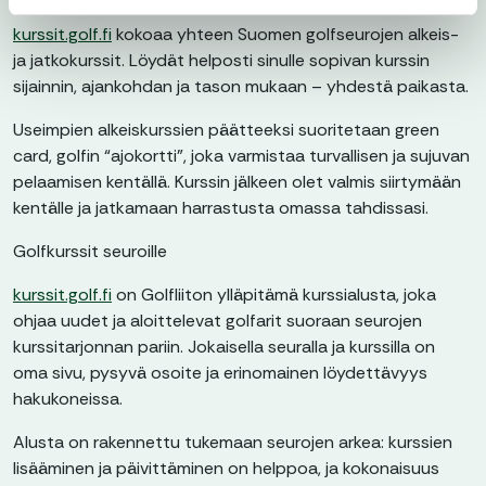
kurssit.golf.fi
kokoaa yhteen Suomen golfseurojen alkeis-
ja jatkokurssit. Löydät helposti sinulle sopivan kurssin
sijainnin, ajankohdan ja tason mukaan – yhdestä paikasta.
Useimpien alkeiskurssien päätteeksi suoritetaan green
card, golfin “ajokortti”, joka varmistaa turvallisen ja sujuvan
pelaamisen kentällä. Kurssin jälkeen olet valmis siirtymään
kentälle ja jatkamaan harrastusta omassa tahdissasi.
Golfkurssit seuroille
kurssit.golf.fi
on Golfliiton ylläpitämä kurssialusta, joka
ohjaa uudet ja aloittelevat golfarit suoraan seurojen
kurssitarjonnan pariin. Jokaisella seuralla ja kurssilla on
oma sivu, pysyvä osoite ja erinomainen löydettävyys
hakukoneissa.
Alusta on rakennettu tukemaan seurojen arkea: kurssien
lisääminen ja päivittäminen on helppoa, ja kokonaisuus