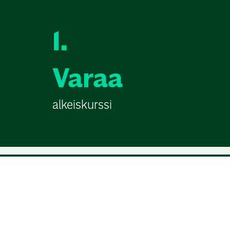
1.
Varaa
alkeiskurssi
Golfkurssit golfaajille
kurssit.golf.fi
kokoaa yhteen Suomen golfseuroj
jatkokurssit. Löydät helposti sinulle sopivan kur