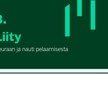
3.
Liity
euraan ja nauti pelaamisesta
urssialusta, joka ohjaa uudet ja aloittelevat
n pariin. Jokaisella seuralla ja kurssilla on