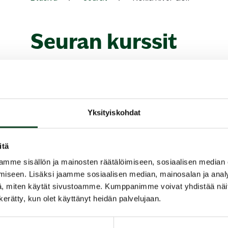
Seuran kurssit
Ei tulevia kursseja.
Yksityiskohdat
itä
mme sisällön ja mainosten räätälöimiseen, sosiaalisen median
iseen. Lisäksi jaamme sosiaalisen median, mainosalan ja analy
, miten käytät sivustoamme. Kumppanimme voivat yhdistää näitä t
n kerätty, kun olet käyttänyt heidän palvelujaan.