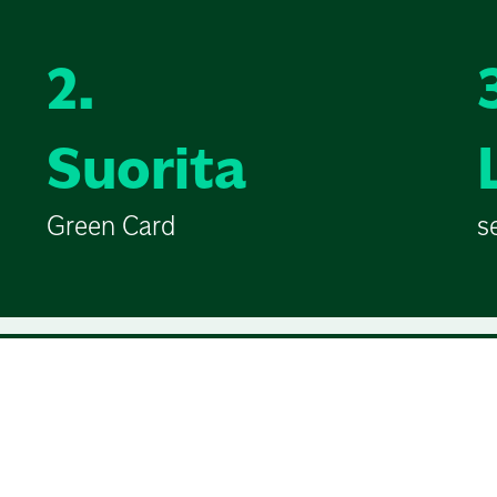
2.
Suorita
Green Card
s
Golfkurssit seuroille
en alkeis- ja
kurssit.golf.fi
on Golfliiton ylläpitämä k
ssin sijainnin,
golfarit suoraan seurojen kurssitarjonna