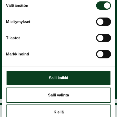
Suostumuksen
Välttämätön
2.
valinta
Suorita
Mieltymykset
Green Card
Tilastot
3.
Markkinointi
Liity
seuraan ja nauti pelaamisesta
Salli kaikki
Salli valinta
Kiellä