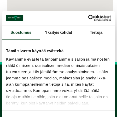
Jaa kurssi kaverille
Suostumus
Yksityiskohdat
Tietoja
Siirry takaisin hakuun
Tämä sivusto käyttää evästeitä
Käytämme evästeitä tarjoamamme sisällön ja mainosten
räätälöimiseen, sosiaalisen median ominaisuuksien
tukemiseen ja kävijämäärämme analysoimiseen. Lisäksi
jaamme sosiaalisen median, mainosalan ja analytiikka-
1.
alan kumppaneillemme tietoja siitä, miten käytät
sivustoamme. Kumppanimme voivat yhdistää näitä
Varaa
tietoja muihin tietoihin, joita olet antanut heille tai joita on
kerätty, kun olet käyttänyt heidän palvelujaan.
alkeiskurssi