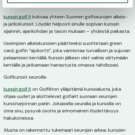
Golfkurssit golfaajille
kurssit.golf.fi
kokoaa yhteen Suomen golfseurojen alkeis-
ja jatkokurssit. Löydät helposti sinulle sopivan kurssin
sijainnin, ajankohdan ja tason mukaan – yhdestä paikasta.
Useimpien alkeiskurssien päätteeksi suoritetaan green
card, golfin “ajokortti”, joka varmistaa turvallisen ja sujuvan
pelaamisen kentällä. Kurssin jälkeen olet valmis siirtymään
kentälle ja jatkamaan harrastusta omassa tahdissasi.
Golfkurssit seuroille
kurssit.golf.fi
on Golfliiton ylläpitämä kurssialusta, joka
ohjaa uudet ja aloittelevat golfarit suoraan seurojen
kurssitarjonnan pariin. Jokaisella seuralla ja kurssilla on
oma sivu, pysyvä osoite ja erinomainen löydettävyys
hakukoneissa.
Alusta on rakennettu tukemaan seurojen arkea: kurssien