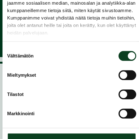
jaamme sosiaalisen median, mainosalan ja analytiikka-alan
Liity
kumppaneillemme tietoja siitä, miten käytät sivustoamme.
Kumppanimme voivat yhdistää näitä tietoja muihin tietoihin,
seuraan ja nauti pelaamisesta
joita olet antanut heille tai joita on kerätty, kun olet käyttänyt
heidän palvelujaan.
Suostumuksen
Välttämätön
valinta
Mieltymykset
Golfkurssit golfaajille
Tilastot
kurssit.golf.fi
kokoaa yhteen Suomen golfseurojen alkeis-
ja jatkokurssit. Löydät helposti sinulle sopivan kurssin
sijainnin, ajankohdan ja tason mukaan – yhdestä paikasta.
Markkinointi
Useimpien alkeiskurssien päätteeksi suoritetaan green
card, golfin “ajokortti”, joka varmistaa turvallisen ja sujuvan
pelaamisen kentällä. Kurssin jälkeen olet valmis siirtymään