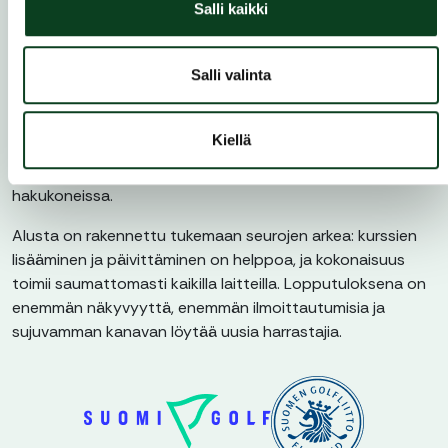
Salli kaikki
kentälle ja jatkamaan harrastusta omassa tahdissasi.
Golfkurssit seuroille
Salli valinta
kurssit.golf.fi
on Golfliiton ylläpitämä kurssialusta, joka
ohjaa uudet ja aloittelevat golfarit suoraan seurojen
Kiellä
kurssitarjonnan pariin. Jokaisella seuralla ja kurssilla on
oma sivu, pysyvä osoite ja erinomainen löydettävyys
hakukoneissa.
Alusta on rakennettu tukemaan seurojen arkea: kurssien
lisääminen ja päivittäminen on helppoa, ja kokonaisuus
toimii saumattomasti kaikilla laitteilla. Lopputuloksena on
enemmän näkyvyyttä, enemmän ilmoittautumisia ja
sujuvamman kanavan löytää uusia harrastajia.