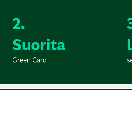
2.
Suorita
Green Card
s
Golfkurssit seuroille
en alkeis- ja
kurssit.golf.fi
on Golfliiton ylläpitämä k
ssin sijainnin,
golfarit suoraan seurojen kurssitarjonna