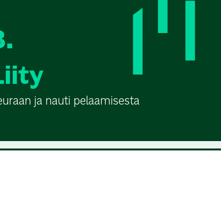
3.
Liity
euraan ja nauti pelaamisesta
urssialusta, joka ohjaa uudet ja aloittelevat
n pariin. Jokaisella seuralla ja kurssilla on