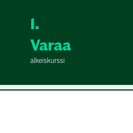
1.
Varaa
alkeiskurssi
Golfkurssit golfaajille
kurssit.golf.fi
kokoaa yhteen Suomen golfseuroj
jatkokurssit. Löydät helposti sinulle sopivan kur