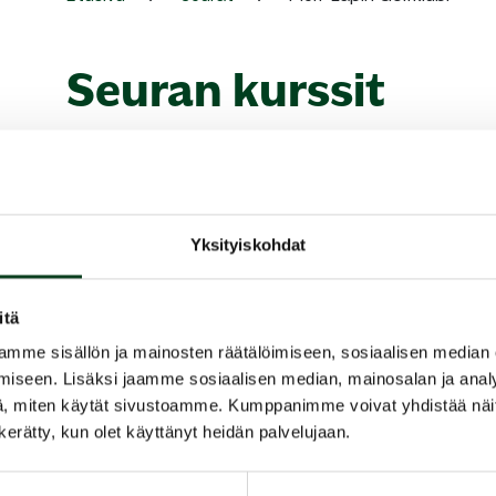
Seuran kurssit
Ei tulevia kursseja.
Yksityiskohdat
itä
mme sisällön ja mainosten räätälöimiseen, sosiaalisen median
iseen. Lisäksi jaamme sosiaalisen median, mainosalan ja analy
, miten käytät sivustoamme. Kumppanimme voivat yhdistää näitä t
n kerätty, kun olet käyttänyt heidän palvelujaan.