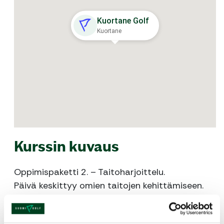
Kuortane Golf
Kuortane
Kurssin kuvaus
Oppimispaketti 2. – Taitoharjoittelu.
Päivä keskittyy omien taitojen kehittämiseen.
Lisäksi saat ideoita omatoimiseen harjoitteluun.
Kesto 7 h