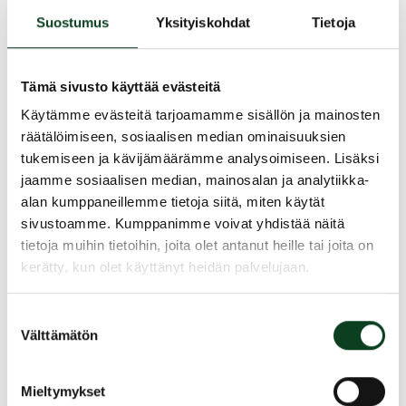
Hinta 99 € / hlö. Perhehinta ja opiskelijat 95
Suostumus
Yksityiskohdat
Tietoja
€/hlö.
Oppimispaketit 1 (green card) + 2
(taitoharjoittelu).
Tämä sivusto käyttää evästeitä
Kesto n. 7 h + 7 h.
Käytämme evästeitä tarjoamamme sisällön ja mainosten
Hinta 160 € / hlö. Perhehinta ja opiskelijat 150
räätälöimiseen, sosiaalisen median ominaisuuksien
€/hlö.
tukemiseen ja kävijämäärämme analysoimiseen. Lisäksi
Huomioi myös Aloittelijan starttipaketti (299 €)
jaamme sosiaalisen median, mainosalan ja analytiikka-
sisältää:
alan kumppaneillemme tietoja siitä, miten käytät
Golfkurssit (green card + taitoharjoittelu).
sivustoamme. Kumppanimme voivat yhdistää näitä
Seuran jäsenyys vuodelle 2025.
tietoja muihin tietoihin, joita olet antanut heille tai joita on
kerätty, kun olet käyttänyt heidän palvelujaan.
Kauden 2025 pelaaminen Kuortaneen kentällä.
Kurssipakettiin kuuluvat välineet kurssin ajaksi.
Suostumuksen
Välttämätön
Jaa kurssi kaverille
valinta
Siirry takaisin hakuun
Mieltymykset