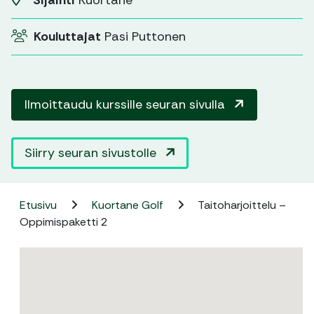
Sijainti
Kuortane
Kouluttajat
Pasi Puttonen
Ilmoittaudu kurssille seuran sivulla
Siirry seuran sivustolle
Etusivu
Kuortane Golf
Taitoharjoittelu –
Oppimispaketti 2