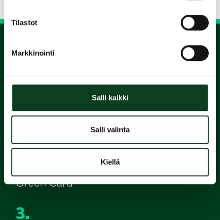
Tilastot
Markkinointi
1.
Varaa
Salli kaikki
alkeiskurssi
Salli valinta
2.
Suorita
Kiellä
Green Card
3.