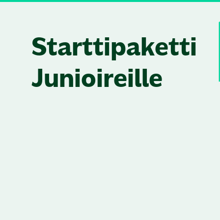
Skip to content
Starttipaketti
Junioireille