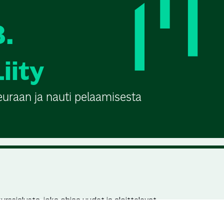
3.
Liity
euraan ja nauti pelaamisesta
urssialusta, joka ohjaa uudet ja aloittelevat
n pariin. Jokaisella seuralla ja kurssilla on
en löydettävyys hakukoneissa.