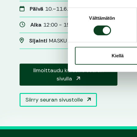
Päivä
10.–11.6.2023
Suostumuksen
Välttämätön
valinta
Aika
12:00 - 15:30
Sijainti
MASKU
Kiellä
Ilmoittaudu kurssille seuran
sivulla
Siirry seuran sivustolle