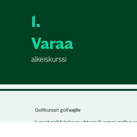
1.
Varaa
alkeiskurssi
Golfkurssit golfaajille
kurssit.golf.fi
kokoaa yhteen Suomen golfseuroj
jatkokurssit. Löydät helposti sinulle sopivan kur
ajankohdan ja tason mukaan – yhdestä paikas