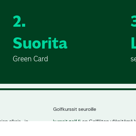
2.
Suorita
Green Card
s
Golfkurssit seuroille
en alkeis- ja
kurssit.golf.fi
on Golfliiton ylläpitämä k
ssin sijainnin,
golfarit suoraan seurojen kurssitarjonna
ta.
oma sivu, pysyvä osoite ja erinomain