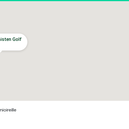
isten Golf
ioireille