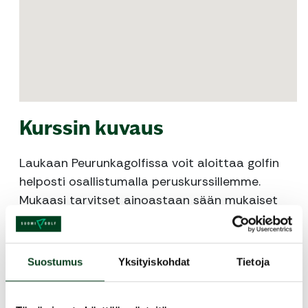
Kurssin kuvaus
Laukaan Peurunkagolfissa voit aloittaa golfin
helposti osallistumalla peruskurssillemme.
Mukaasi tarvitset ainoastaan sään mukaiset
ulkoiluvaatteet!
Kurssin kesto on 4 tuntia jonka aikana käymme
Suostumus
Yksityiskohdat
Tietoja
läpi kaikki golfin peruslyönnit, sekä golfin
sääntöjä. Käymme myös pelaamassa Par 3 –
harjoituskentällä. Pelaamisen yhteydessä