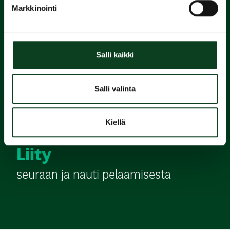
Markkinointi
alkeiskurssi
2.
Salli kaikki
Suorita
Salli valinta
Green Card
Kiellä
3.
Liity
seuraan ja nauti pelaamisesta