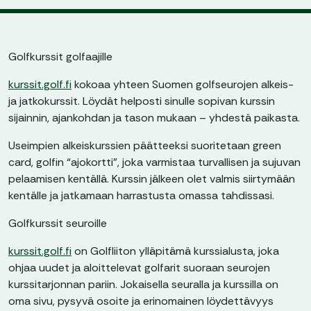
Golfkurssit golfaajille
kurssit.golf.fi
kokoaa yhteen Suomen golfseurojen alkeis-
ja jatkokurssit. Löydät helposti sinulle sopivan kurssin
sijainnin, ajankohdan ja tason mukaan – yhdestä paikasta.
Useimpien alkeiskurssien päätteeksi suoritetaan green
card, golfin “ajokortti”, joka varmistaa turvallisen ja sujuvan
pelaamisen kentällä. Kurssin jälkeen olet valmis siirtymään
kentälle ja jatkamaan harrastusta omassa tahdissasi.
Golfkurssit seuroille
kurssit.golf.fi
on Golfliiton ylläpitämä kurssialusta, joka
ohjaa uudet ja aloittelevat golfarit suoraan seurojen
kurssitarjonnan pariin. Jokaisella seuralla ja kurssilla on
oma sivu, pysyvä osoite ja erinomainen löydettävyys