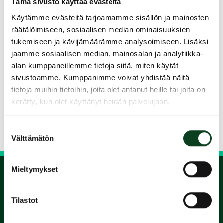
Tämä sivusto käyttää evästeitä
suoritetaan green card.
Käytämme evästeitä tarjoamamme sisällön ja mainosten
räätälöimiseen, sosiaalisen median ominaisuuksien
Kurssin sisältö:
tukemiseen ja kävijämäärämme analysoimiseen. Lisäksi
1,5 h Lyöntitekniikat ja perusteet
jaamme sosiaalisen median, mainosalan ja analytiikka-
1,5 h Lähipeli
alan kumppaneillemme tietoja siitä, miten käytät
1,5 h Pelaaminen + säännöt + green card
sivustoamme. Kumppanimme voivat yhdistää näitä
tietoja muihin tietoihin, joita olet antanut heille tai joita on
Jaa kurssi kaverille
kerätty, kun olet käyttänyt heidän palvelujaan.
Siirry takaisin hakuun
Suostumuksen
Välttämätön
valinta
Mieltymykset
1.
Tilastot
Varaa