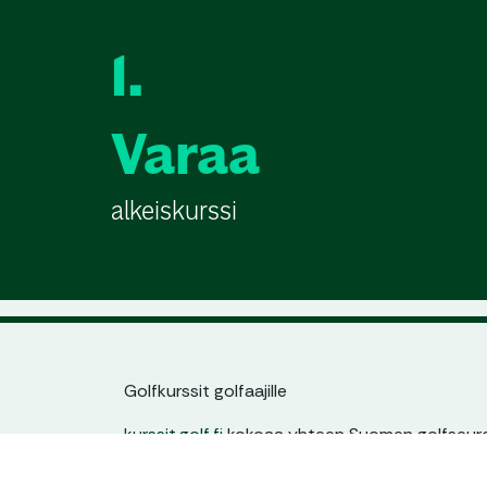
1.
Varaa
alkeiskurssi
Golfkurssit golfaajille
kurssit.golf.fi
kokoaa yhteen Suomen golfseuroj
jatkokurssit. Löydät helposti sinulle sopivan kur
ajankohdan ja tason mukaan – yhdestä paikas