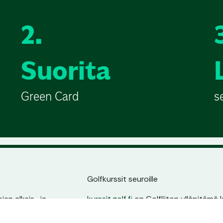
2.
Suorita
Green Card
s
Golfkurssit seuroille
en alkeis- ja
kurssit.golf.fi
on Golfliiton ylläpitämä k
ssin sijainnin,
golfarit suoraan seurojen kurssitarjonna
ta.
oma sivu, pysyvä osoite ja erinomain