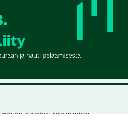
3.
Liity
euraan ja nauti pelaamisesta
urssialusta, joka ohjaa uudet ja aloittelevat
n pariin. Jokaisella seuralla ja kurssilla on
en löydettävyys hakukoneissa.