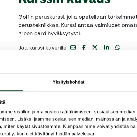
Golfin peruskurssi, jolla opetellaan tärkeimmät
perustekniikkaa. Kurssi antaa valmiudet omato
green card hyväksytysti.
Jaa kurssi kaverille
Siirry takaisin hakuun
Yksityiskohdat
itä
mme sisällön ja mainosten räätälöimiseen, sosiaalisen median
iseen. Lisäksi jaamme sosiaalisen median, mainosalan ja analy
, miten käytät sivustoamme. Kumppanimme voivat yhdistää näitä t
n kerätty, kun olet käyttänyt heidän palvelujaan.