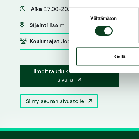
Aika
17.00-20.30
Suostumuksen
Välttämätön
valinta
Sijainti
Iisalmi
Kouluttajat
Joonas Pirhonen
Kiellä
Ilmoittaudu kurssille seuran
sivulla
Siirry seuran sivustolle