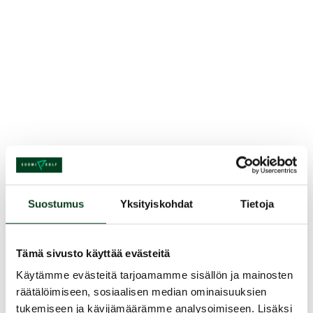
Kurssin kuvaus
Kurssilla opetellaan golflyöntien
Suostumus
Yksityiskohdat
Tietoja
perustekniikkaa. Lisäksi opetellaan tärkeimmät
golfin säännöt ja etiketti. Kurssi antaa
valmiudet omatoimiseen harjoitteluun, sekä
Tämä sivusto käyttää evästeitä
valmiuden suorittaa greencard
Käytämme evästeitä tarjoamamme sisällön ja mainosten
hyväksytysti.
räätälöimiseen, sosiaalisen median ominaisuuksien
tukemiseen ja kävijämäärämme analysoimiseen. Lisäksi