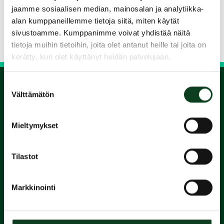
Jaa kurssi kaverille
jaamme sosiaalisen median, mainosalan ja analytiikka-
alan kumppaneillemme tietoja siitä, miten käytät
sivustoamme. Kumppanimme voivat yhdistää näitä
Siirry takaisin hakuun
tietoja muihin tietoihin, joita olet antanut heille tai joita on
kerätty, kun olet käyttänyt heidän palvelujaan.
Suostumuksen
Välttämätön
valinta
1.
Mieltymykset
Varaa
alkeiskurssi
Tilastot
2.
Markkinointi
Suorita