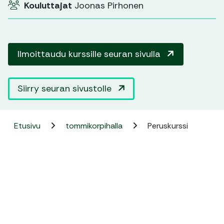
Kouluttajat
Joonas Pirhonen
Ilmoittaudu kurssille seuran sivulla
Siirry seuran sivustolle
Etusivu
tommikorpihalla
Peruskurssi