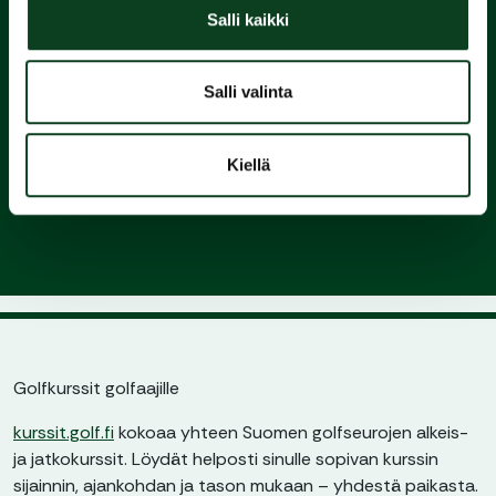
Green Card
Salli kaikki
3.
Salli valinta
Liity
Kiellä
seuraan ja nauti pelaamisesta
Golfkurssit golfaajille
kurssit.golf.fi
kokoaa yhteen Suomen golfseurojen alkeis-
ja jatkokurssit. Löydät helposti sinulle sopivan kurssin
sijainnin, ajankohdan ja tason mukaan – yhdestä paikasta.