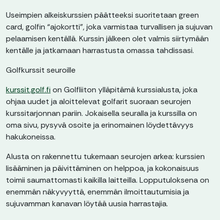
Useimpien alkeiskurssien päätteeksi suoritetaan green
card, golfin “ajokortti”, joka varmistaa turvallisen ja sujuvan
pelaamisen kentällä. Kurssin jälkeen olet valmis siirtymään
kentälle ja jatkamaan harrastusta omassa tahdissasi.
Golfkurssit seuroille
kurssit.golf.fi
on Golfliiton ylläpitämä kurssialusta, joka
ohjaa uudet ja aloittelevat golfarit suoraan seurojen
kurssitarjonnan pariin. Jokaisella seuralla ja kurssilla on
oma sivu, pysyvä osoite ja erinomainen löydettävyys
hakukoneissa.
Alusta on rakennettu tukemaan seurojen arkea: kurssien
lisääminen ja päivittäminen on helppoa, ja kokonaisuus
toimii saumattomasti kaikilla laitteilla. Lopputuloksena on
enemmän näkyvyyttä, enemmän ilmoittautumisia ja
sujuvamman kanavan löytää uusia harrastajia.