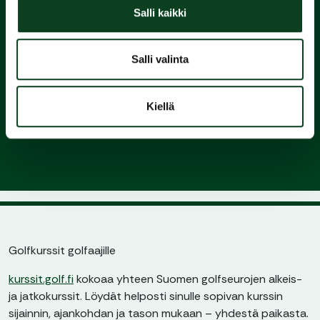
Green Card
Salli kaikki
3.
Salli valinta
Liity
Kiellä
seuraan ja nauti pelaamisesta
Golfkurssit golfaajille
kurssit.golf.fi
kokoaa yhteen Suomen golfseurojen alkeis-
ja jatkokurssit. Löydät helposti sinulle sopivan kurssin
sijainnin, ajankohdan ja tason mukaan – yhdestä paikasta.