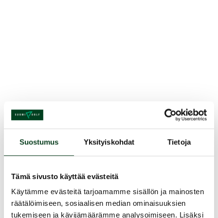
Kurssin kuvaus
Kurssilla opetellaan golflyöntien
Suostumus
Yksityiskohdat
Tietoja
perustekniikkaa. Lisäksi opetellaan tärkeimmät
golfin säännöt ja etiketti. Kurssi antaa
valmiudet omatoimiseen harjoitteluun, sekä
Tämä sivusto käyttää evästeitä
valmiuden suorittaa greencard
Käytämme evästeitä tarjoamamme sisällön ja mainosten
hyväksytysti.
räätälöimiseen, sosiaalisen median ominaisuuksien
tukemiseen ja kävijämäärämme analysoimiseen. Lisäksi