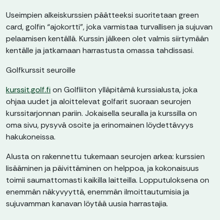
Useimpien alkeiskurssien päätteeksi suoritetaan green
card, golfin “ajokortti”, joka varmistaa turvallisen ja sujuvan
pelaamisen kentällä. Kurssin jälkeen olet valmis siirtymään
kentälle ja jatkamaan harrastusta omassa tahdissasi.
Golfkurssit seuroille
kurssit.golf.fi
on Golfliiton ylläpitämä kurssialusta, joka
ohjaa uudet ja aloittelevat golfarit suoraan seurojen
kurssitarjonnan pariin. Jokaisella seuralla ja kurssilla on
oma sivu, pysyvä osoite ja erinomainen löydettävyys
hakukoneissa.
Alusta on rakennettu tukemaan seurojen arkea: kurssien
lisääminen ja päivittäminen on helppoa, ja kokonaisuus
toimii saumattomasti kaikilla laitteilla. Lopputuloksena on
enemmän näkyvyyttä, enemmän ilmoittautumisia ja
sujuvamman kanavan löytää uusia harrastajia.