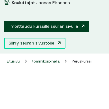
Kouluttajat
Joonas Pirhonen
Ilmoittaudu kurssille seuran sivulla
Siirry seuran sivustolle
Etusivu
tommikorpihalla
Peruskurssi