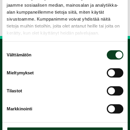
Jaa kurssi kaverille
jaamme sosiaalisen median, mainosalan ja analytiikka-
alan kumppaneillemme tietoja siitä, miten käytät
sivustoamme. Kumppanimme voivat yhdistää näitä
Siirry takaisin hakuun
tietoja muihin tietoihin, joita olet antanut heille tai joita on
kerätty, kun olet käyttänyt heidän palvelujaan.
Suostumuksen
Välttämätön
valinta
1.
Mieltymykset
Varaa
alkeiskurssi
Tilastot
2.
Markkinointi
Suorita