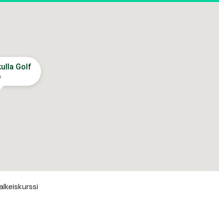
ulla Golf
o
alkeiskurssi