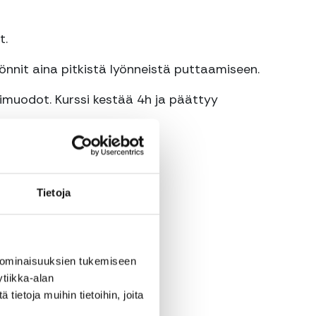
t.
lyönnit aina pitkistä lyönneistä puttaamiseen.
muodot. Kurssi kestää 4h ja päättyy
Tietoja
mailat ja harjoituspallot.
 ominaisuuksien tukemiseen
tiikka-alan
ietoja muihin tietoihin, joita
90743