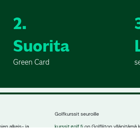
2.
Suorita
Green Card
s
Golfkurssit seuroille
en alkeis- ja
kurssit.golf.fi
on Golfliiton ylläpitämä k
ssin sijainnin,
golfarit suoraan seurojen kurssitarjonna