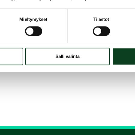
Jaa kurssi kaverille
Mieltymykset
Tilastot
Siirry takaisin hakuun
Salli valinta