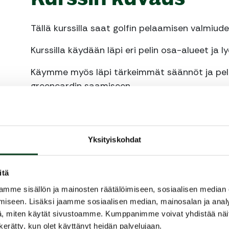
Tällä kurssilla saat golfin pelaamisen valmiude
Kurssilla käydään läpi eri pelin osa-alueet ja 
Käymme myös läpi tärkeimmät säännöt ja peli
greencardin saamiseen.
Kurssin vetää Jenna Mäihäniemi
Kurssin hinta 99€
Yksityiskohdat
Kurssin hintaan sisältyy opetuksen lisäksi laina
Tapaaminen caddiemasterin edessä.
itä
mme sisällön ja mainosten räätälöimiseen, sosiaalisen median
Tervetuloa mukaan!
iseen. Lisäksi jaamme sosiaalisen median, mainosalan ja analy
, miten käytät sivustoamme. Kumppanimme voivat yhdistää näitä t
Lisätietoja jenna@mrgolfschool.fi tai 04498
n kerätty, kun olet käyttänyt heidän palvelujaan.