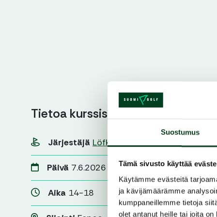
Tietoa kurssista
Suostumus
Järjestäjä
Löfkulla Golf
Tämä sivusto käyttää eväste
Päivä
7.6.2026
Käytämme evästeitä tarjoama
ja kävijämäärämme analysoim
Aika
14-18
kumppaneillemme tietoja siitä
olet antanut heille tai joita o