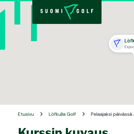
Löfk
Espo
Etusivu
Löfkulla Golf
Pelaajaksi päivässä 
Kurssin kuvaus