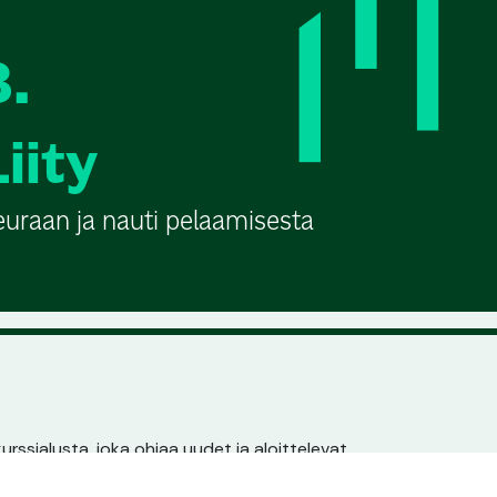
3.
Liity
euraan ja nauti pelaamisesta
urssialusta, joka ohjaa uudet ja aloittelevat
n pariin. Jokaisella seuralla ja kurssilla on