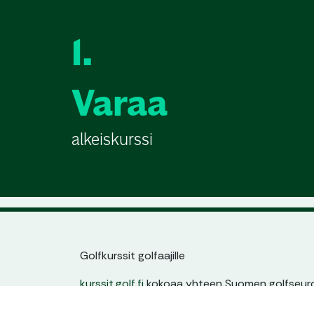
1.
Varaa
alkeiskurssi
Golfkurssit golfaajille
kurssit.golf.fi
kokoaa yhteen Suomen golfseuroj
jatkokurssit. Löydät helposti sinulle sopivan kur