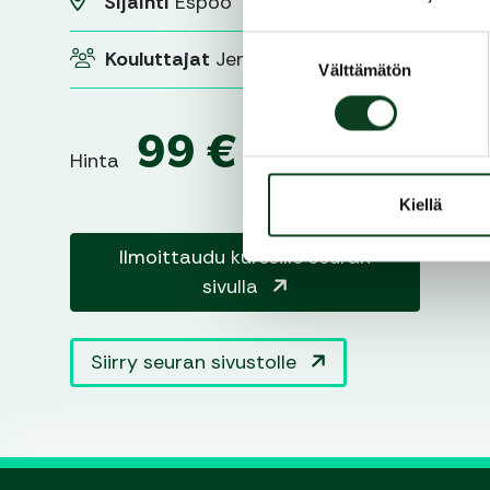
Sijainti
Espoo
Suostumuksen
Kouluttajat
Jenna Mäihäniemi
Välttämätön
valinta
99 €
Hinta
Kiellä
Ilmoittaudu kurssille seuran
sivulla
Siirry seuran sivustolle