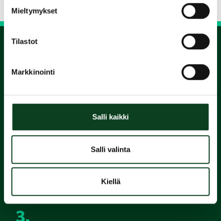
Mieltymykset
Tilastot
1.
Markkinointi
Varaa
alkeiskurssi
Salli kaikki
2.
Salli valinta
Suorita
Kiellä
Green Card
3.