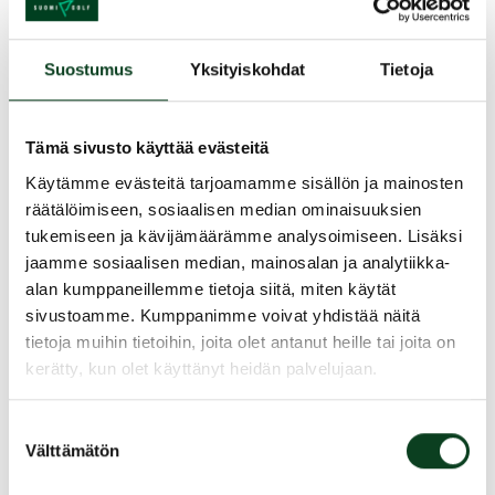
greencardin saamiseen.
Kurssin vetää PGA Pro Harri Murtonen
Suostumus
Yksityiskohdat
Tietoja
Kurssin hinta 99 €
Tämä sivusto käyttää evästeitä
Sisältää Pickala Golfin tervetuliaispaketin ja
Käytämme evästeitä tarjoamamme sisällön ja mainosten
vapaan pelaamisen Pickalan Garden par 3
räätälöimiseen, sosiaalisen median ominaisuuksien
kentälle koko kaudelle.
tukemiseen ja kävijämäärämme analysoimiseen. Lisäksi
jaamme sosiaalisen median, mainosalan ja analytiikka-
Tervetuloa mukaan!
alan kumppaneillemme tietoja siitä, miten käytät
sivustoamme. Kumppanimme voivat yhdistää näitä
Lisätietoa: harri@mrgolfschool.fi
tietoja muihin tietoihin, joita olet antanut heille tai joita on
040 538 9493
kerätty, kun olet käyttänyt heidän palvelujaan.
Jaa kurssi kaverille
Suostumuksen
Välttämätön
valinta
Siirry takaisin hakuun