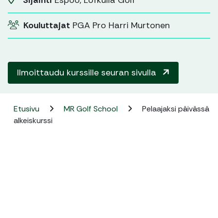
Sijainti
Espoo, Löfkulla Golf
Kouluttajat
PGA Pro Harri Murtonen
Ilmoittaudu kurssille seuran sivulla
Etusivu
MR Golf School
Pelaajaksi päivässä
alkeiskurssi