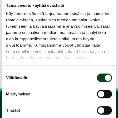
Kurssin vetää PGA Pro Harri Murtonen
Tämä sivusto käyttää evästeitä
Kurssin hinta 99 €
Käytämme evästeitä tarjoamamme sisällön ja mainosten
Kurssin hintaan sisältyy opetuksen lisäksi
räätälöimiseen, sosiaalisen median ominaisuuksien
lainamailat ja harjoituspallot
tukemiseen ja kävijämäärämme analysoimiseen. Lisäksi
Tervetuloa mukaan!
jaamme sosiaalisen median, mainosalan ja analytiikka-
Lisätietoa: harri@mrgolfschool.fi
alan kumppaneillemme tietoja siitä, miten käytät
sivustoamme. Kumppanimme voivat yhdistää näitä
040 538 9493
tietoja muihin tietoihin, joita olet antanut heille tai joita on
kerätty, kun olet käyttänyt heidän palvelujaan.
Jaa kurssi kaverille
Suostumuksen
Siirry takaisin hakuun
Välttämätön
valinta
Mieltymykset
Tilastot
1.