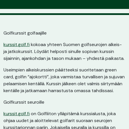
Golfkurssit golfaajille
kurssit.golf.fi
kokoaa yhteen Suomen golfseurojen alkeis-
ja jatkokurssit. Löydät helposti sinulle sopivan kurssin
sijainnin, ajankohdan ja tason mukaan – yhdestä paikasta.
Useimpien alkeiskurssien päätteeksi suoritetaan green
card, golfin “ajokortti”, joka varmistaa turvallisen ja sujuvan
pelaamisen kentällä. Kurssin jälkeen olet valmis siirtymään
kentälle ja jatkamaan harrastusta omassa tahdissasi.
Golfkurssit seuroille
kurssit.golf.fi
on Golfliiton ylläpitämä kurssialusta, joka
ohjaa uudet ja aloittelevat golfarit suoraan seurojen
kurssitarjonnan pariin. Jokaisella seuralla ja kurssilla on