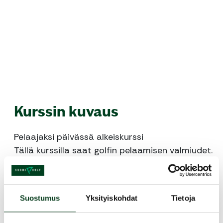
Kurssin kuvaus
Pelaajaksi päivässä alkeiskurssi
Tällä kurssilla saat golfin pelaamisen valmiudet.
Kurssilla käydään läpi eri pelin osa-alueet ja
lyönnit aina pitkistä lyönneistä puttaamiseen.
Käymme myös läpi tärkeimmät säännöt ja
Suostumus
Yksityiskohdat
Tietoja
pelimuodot. Kurssi kestää 4h ja päättyy
greencardin saamiseen.