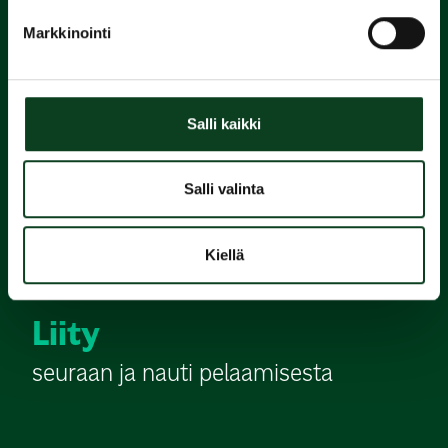
Varaa
Markkinointi
alkeiskurssi
2.
Salli kaikki
Suorita
Salli valinta
Green Card
Kiellä
3.
Liity
seuraan ja nauti pelaamisesta