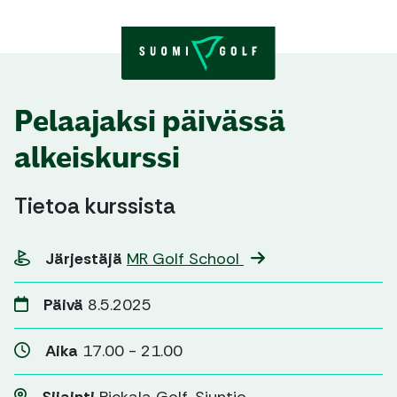
Skip to content
Pelaajaksi päivässä
alkeiskurssi
Tietoa kurssista
Järjestäjä
MR Golf School
Päivä
8.5.2025
Aika
17.00 - 21.00