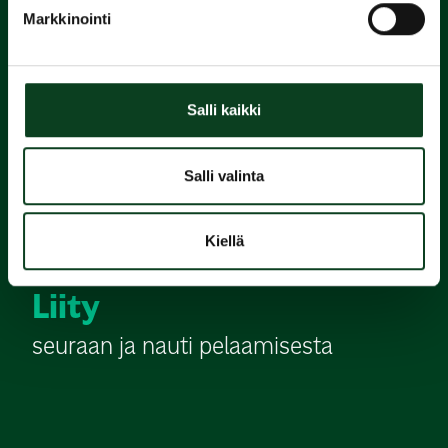
Varaa
Markkinointi
alkeiskurssi
2.
Salli kaikki
Suorita
Salli valinta
Green Card
Kiellä
3.
Liity
seuraan ja nauti pelaamisesta