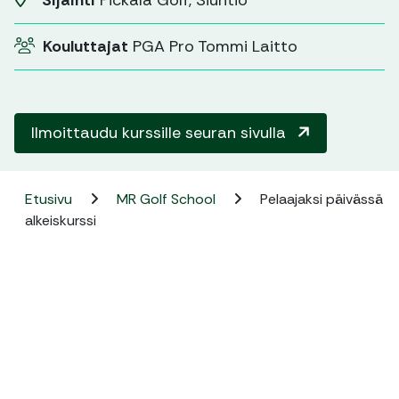
Sijainti
Pickala Golf, Siuntio
Kouluttajat
PGA Pro Tommi Laitto
Ilmoittaudu kurssille seuran sivulla
Etusivu
MR Golf School
Pelaajaksi päivässä
alkeiskurssi