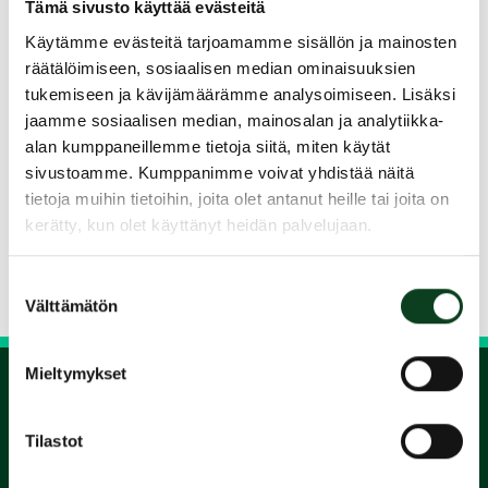
Tämä sivusto käyttää evästeitä
vapaan käytön Pickalan Garden par 3 kentälle
Käytämme evästeitä tarjoamamme sisällön ja mainosten
koko kaudelle.
räätälöimiseen, sosiaalisen median ominaisuuksien
Kurssin vetää Head Pro Tommi Laitto
tukemiseen ja kävijämäärämme analysoimiseen. Lisäksi
Kurssin hinta 99€
jaamme sosiaalisen median, mainosalan ja analytiikka-
Lisätietoa: 040 538 0092
alan kumppaneillemme tietoja siitä, miten käytät
tommi@mrgolfschool.fi
sivustoamme. Kumppanimme voivat yhdistää näitä
tietoja muihin tietoihin, joita olet antanut heille tai joita on
Jaa kurssi kaverille
kerätty, kun olet käyttänyt heidän palvelujaan.
Siirry takaisin hakuun
Suostumuksen
Välttämätön
valinta
Mieltymykset
1.
Tilastot