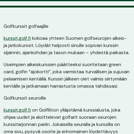
Golfkurssit golfaajille
kurssit.golf.fi
kokoaa yhteen Suomen golfseurojen alkeis-
ja jatkokurssit. Löydät helposti sinulle sopivan kurssin
sijainnin, ajankohdan ja tason mukaan – yhdestä paikasta.
Useimpien alkeiskurssien päätteeksi suoritetaan green
card, golfin “ajokortti”, joka varmistaa turvallisen ja sujuvan
pelaamisen kentällä. Kurssin jälkeen olet valmis siirtymään
kentälle ja jatkamaan harrastusta omassa tahdissasi.
Golfkurssit seuroille
kurssit.golf.fi
on Golfliiton ylläpitämä kurssialusta, joka
ohjaa uudet ja aloittelevat golfarit suoraan seurojen
kurssitarjonnan pariin. Jokaisella seuralla ja kurssilla on
oma sivu, pysyvä osoite ja erinomainen löydettävyys