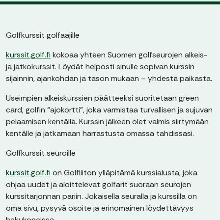
Golfkurssit golfaajille
kurssit.golf.fi
kokoaa yhteen Suomen golfseurojen alkeis-
ja jatkokurssit. Löydät helposti sinulle sopivan kurssin
sijainnin, ajankohdan ja tason mukaan – yhdestä paikasta.
Useimpien alkeiskurssien päätteeksi suoritetaan green
card, golfin “ajokortti”, joka varmistaa turvallisen ja sujuvan
pelaamisen kentällä. Kurssin jälkeen olet valmis siirtymään
kentälle ja jatkamaan harrastusta omassa tahdissasi.
Golfkurssit seuroille
kurssit.golf.fi
on Golfliiton ylläpitämä kurssialusta, joka
ohjaa uudet ja aloittelevat golfarit suoraan seurojen
kurssitarjonnan pariin. Jokaisella seuralla ja kurssilla on
oma sivu, pysyvä osoite ja erinomainen löydettävyys
hakukoneissa.