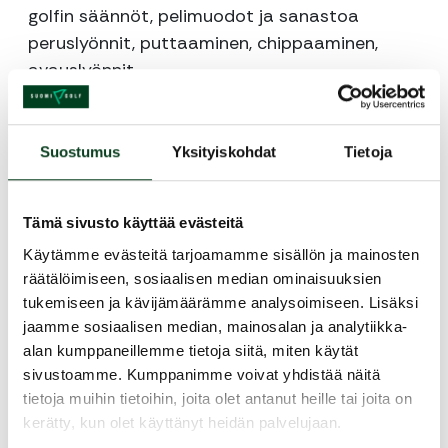
golfin säännöt, pelimuodot ja sanastoa
peruslyönnit, puttaaminen, chippaaminen,
avauslyönnit
kurssin päätteeksi green card
Kurssin aikana pidetään pieni tauko, jolloin on
mahdollisuus ruokailla Revontulen ravintolassa
Suostumus
Yksityiskohdat
Tietoja
tai ostaa pientä purtavaa.
Kurssi toteutetaan, kun ryhmäkoko on min. 4
Tämä sivusto käyttää evästeitä
hlöä , max. 9 hlöä.
Käytämme evästeitä tarjoamamme sisällön ja mainosten
Kurssin käytyäsi voit aloittaa heti pelaamisen.
räätälöimiseen, sosiaalisen median ominaisuuksien
Kurssilla opit tarvittavat tiedot ja taidot, jotta
tukemiseen ja kävijämäärämme analysoimiseen. Lisäksi
omatoiminen harrastaminen on mahdollista.
jaamme sosiaalisen median, mainosalan ja analytiikka-
Kurssin hinta 89€/ aikuinen, 69 €/ junioirit alle
alan kumppaneillemme tietoja siitä, miten käytät
18 v.
sivustoamme. Kumppanimme voivat yhdistää näitä
Aloittelijan starttipaketti- tarjoukset:
tietoja muihin tietoihin, joita olet antanut heille tai joita on
• Kurssi ja Revontuli Golf jäsenyys + viikon
kerätty, kun olet käyttänyt heidän palvelujaan.