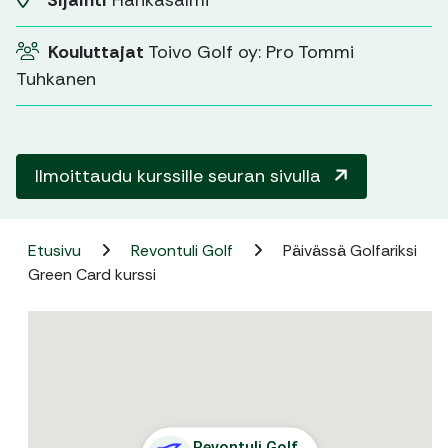
Sijainti
Hankasalmi
Kouluttajat
Toivo Golf oy: Pro Tommi
Tuhkanen
Ilmoittaudu kurssille seuran sivulla
Etusivu
Revontuli Golf
Päivässä Golfariksi
Green Card kurssi
Revontuli Golf