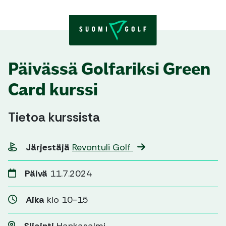
Skip to content
Päivässä Golfariksi Green
Card kurssi
Tietoa kurssista
Järjestäjä
Revontuli Golf
Päivä
11.7.2024
Aika
klo 10-15