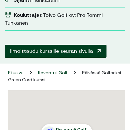
Sijainti
Hankasalmi
Kouluttajat
Toivo Golf oy: Pro Tommi
Tuhkanen
Ilmoittaudu kurssille seuran sivulla
Etusivu
Revontuli Golf
Päivässä Golfariksi
Green Card kurssi
Revontuli Golf