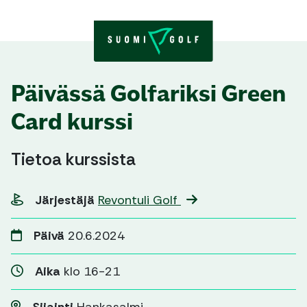
Skip to content
Päivässä Golfariksi Green
Card kurssi
Tietoa kurssista
Järjestäjä
Revontuli Golf
Päivä
20.6.2024
Aika
klo 16-21