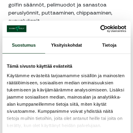
golfin säännöt, pelimuodot ja sanastoa
peruslyönnit, puttaaminen, chippaaminen,
avauslyönnit
kurssin päätteeksi green card
Kurssin aikana pidetään pieni tauko, jolloin on
mahdollisuus ruokailla Revontulen ravintolassa
Suostumus
Yksityiskohdat
Tietoja
tai ostaa pientä purtavaa.
Kurssi toteutetaan, kun ryhmäkoko on min. 4
Tämä sivusto käyttää evästeitä
hlöä , max. 9 hlöä.
Käytämme evästeitä tarjoamamme sisällön ja mainosten
Kurssin käytyäsi voit aloittaa heti pelaamisen.
räätälöimiseen, sosiaalisen median ominaisuuksien
Kurssilla opit tarvittavat tiedot ja taidot, jotta
tukemiseen ja kävijämäärämme analysoimiseen. Lisäksi
omatoiminen harrastaminen on mahdollista.
jaamme sosiaalisen median, mainosalan ja analytiikka-
Kurssin hinta 89€/ aikuinen, 69 €/ junioirit alle
alan kumppaneillemme tietoja siitä, miten käytät
18 v.
sivustoamme. Kumppanimme voivat yhdistää näitä
Aloittelijan starttipaketti- tarjoukset:
tietoja muihin tietoihin, joita olet antanut heille tai joita on
• Kurssi ja Revontuli Golf jäsenyys + viikon
kerätty, kun olet käyttänyt heidän palvelujaan.