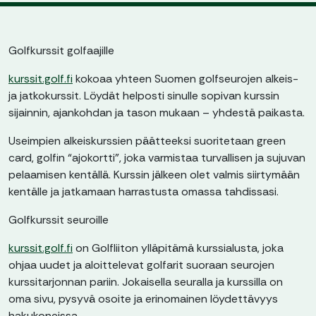
Golfkurssit golfaajille
kurssit.golf.fi
kokoaa yhteen Suomen golfseurojen alkeis-
ja jatkokurssit. Löydät helposti sinulle sopivan kurssin
sijainnin, ajankohdan ja tason mukaan – yhdestä paikasta.
Useimpien alkeiskurssien päätteeksi suoritetaan green
card, golfin “ajokortti”, joka varmistaa turvallisen ja sujuvan
pelaamisen kentällä. Kurssin jälkeen olet valmis siirtymään
kentälle ja jatkamaan harrastusta omassa tahdissasi.
Golfkurssit seuroille
kurssit.golf.fi
on Golfliiton ylläpitämä kurssialusta, joka
ohjaa uudet ja aloittelevat golfarit suoraan seurojen
kurssitarjonnan pariin. Jokaisella seuralla ja kurssilla on
oma sivu, pysyvä osoite ja erinomainen löydettävyys
hakukoneissa.