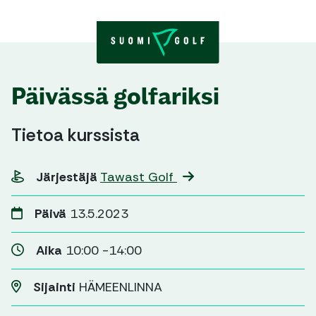
Skip to content
Päivässä golfariksi
Tietoa kurssista
Järjestäjä
Tawast Golf
Päivä
13.5.2023
Aika
10:00 -14:00
Sijainti
HÄMEENLINNA