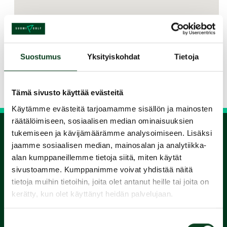
Jaa kurssi kaverille
Suostumus
Yksityiskohdat
Tietoja
Siirry takaisin hakuun
Tämä sivusto käyttää evästeitä
Käytämme evästeitä tarjoamamme sisällön ja mainosten
räätälöimiseen, sosiaalisen median ominaisuuksien
tukemiseen ja kävijämäärämme analysoimiseen. Lisäksi
jaamme sosiaalisen median, mainosalan ja analytiikka-
1.
alan kumppaneillemme tietoja siitä, miten käytät
sivustoamme. Kumppanimme voivat yhdistää näitä
Varaa
tietoja muihin tietoihin, joita olet antanut heille tai joita on
kerätty, kun olet käyttänyt heidän palvelujaan.
alkeiskurssi
Suostumuksen