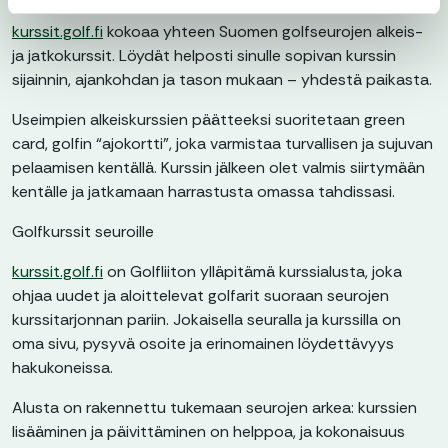
kurssit.golf.fi
kokoaa yhteen Suomen golfseurojen alkeis-
ja jatkokurssit. Löydät helposti sinulle sopivan kurssin
sijainnin, ajankohdan ja tason mukaan – yhdestä paikasta.
Useimpien alkeiskurssien päätteeksi suoritetaan green
card, golfin “ajokortti”, joka varmistaa turvallisen ja sujuvan
pelaamisen kentällä. Kurssin jälkeen olet valmis siirtymään
kentälle ja jatkamaan harrastusta omassa tahdissasi.
Golfkurssit seuroille
kurssit.golf.fi
on Golfliiton ylläpitämä kurssialusta, joka
ohjaa uudet ja aloittelevat golfarit suoraan seurojen
kurssitarjonnan pariin. Jokaisella seuralla ja kurssilla on
oma sivu, pysyvä osoite ja erinomainen löydettävyys
hakukoneissa.
Alusta on rakennettu tukemaan seurojen arkea: kurssien
lisääminen ja päivittäminen on helppoa, ja kokonaisuus