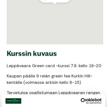
Kurssin kuvaus
Leppävaara Green card -kurssi 7.8. kello 16-20
Kaupan päälle 9 reiän green fee Kurkin Hill-
kentälle (voimassa arkisin kello 8-15)
Tervetuloa osallistumaan Leppävaaran rangen
suosituille Green Card kursseille. Kurssin aikana
harjoittelemme kattavasti golfin eri lyöntiosa-