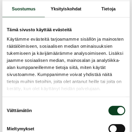
alueita sekä pelaamme ohjatusti ja
Suostumus
Yksityiskohdat
Tietoja
tutustumme lajin sääntöihin sekä etikettiin
kentällä. Kurssi on yksi päiväinen ja kestoltaan
neljä tuntia. Kurssilla tarvittavat välineet saat
Tämä sivusto käyttää evästeitä
käyttöösi meiltä, joten mukaasi tarvitset vain
Käytämme evästeitä tarjoamamme sisällön ja mainosten
keliin sopivat vaatteet ja innostuneen mielen!
räätälöimiseen, sosiaalisen median ominaisuuksien
Kurssi sisältää Green Cardin suorittamisen.
tukemiseen ja kävijämäärämme analysoimiseen. Lisäksi
jaamme sosiaalisen median, mainosalan ja analytiikka-
Kurssi tapahtuu Leppävaaran rangella,
alan kumppaneillemme tietoja siitä, miten käytät
osoitteessa Säterinpuistontie 1, 02600 Espoo
sivustoamme. Kumppanimme voivat yhdistää näitä
tietoja muihin tietoihin, joita olet antanut heille tai joita on
Opettajana toimii Eero Pohjola
kerätty, kun olet käyttänyt heidän palvelujaan.
Tervetuloa!
Suostumuksen
Välttämätön
valinta
Jaa kurssi kaverille
Mieltymykset
Siirry takaisin hakuun