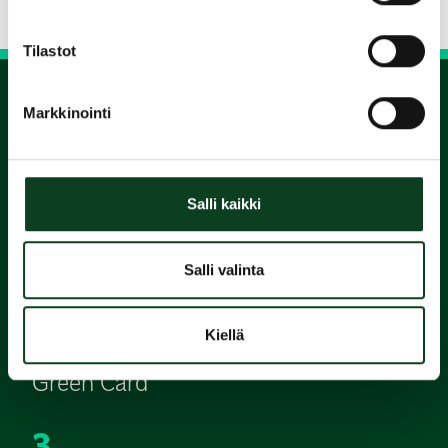
Tilastot
Markkinointi
1.
Varaa
Salli kaikki
alkeiskurssi
Salli valinta
2.
Suorita
Kiellä
Green Card
3.