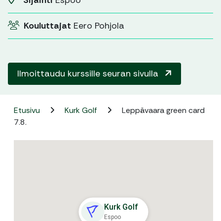
Sijainti
Espoo
Kouluttajat
Eero Pohjola
Ilmoittaudu kurssille seuran sivulla
Etusivu
Kurk Golf
Leppävaara green card
7.8.
Kurk Golf
Espoo