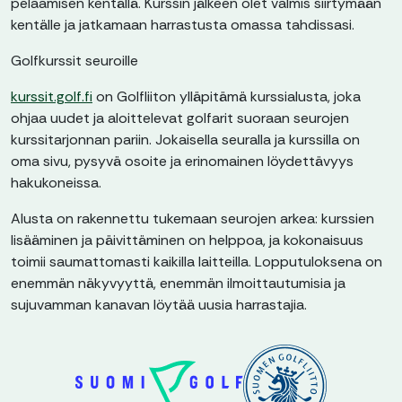
pelaamisen kentällä. Kurssin jälkeen olet valmis siirtymään
kentälle ja jatkamaan harrastusta omassa tahdissasi.
Golfkurssit seuroille
kurssit.golf.fi
on Golfliiton ylläpitämä kurssialusta, joka
ohjaa uudet ja aloittelevat golfarit suoraan seurojen
kurssitarjonnan pariin. Jokaisella seuralla ja kurssilla on
oma sivu, pysyvä osoite ja erinomainen löydettävyys
hakukoneissa.
Alusta on rakennettu tukemaan seurojen arkea: kurssien
lisääminen ja päivittäminen on helppoa, ja kokonaisuus
toimii saumattomasti kaikilla laitteilla. Lopputuloksena on
enemmän näkyvyyttä, enemmän ilmoittautumisia ja
sujuvamman kanavan löytää uusia harrastajia.