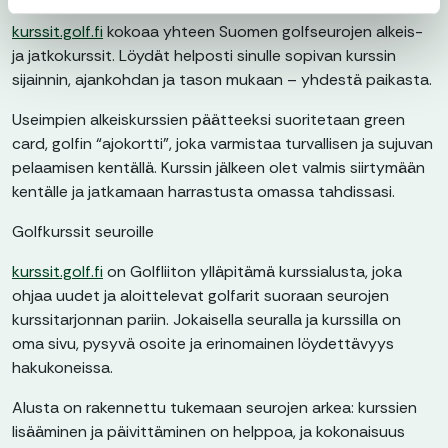
kurssit.golf.fi
kokoaa yhteen Suomen golfseurojen alkeis-
ja jatkokurssit. Löydät helposti sinulle sopivan kurssin
sijainnin, ajankohdan ja tason mukaan – yhdestä paikasta.
Useimpien alkeiskurssien päätteeksi suoritetaan green
card, golfin “ajokortti”, joka varmistaa turvallisen ja sujuvan
pelaamisen kentällä. Kurssin jälkeen olet valmis siirtymään
kentälle ja jatkamaan harrastusta omassa tahdissasi.
Golfkurssit seuroille
kurssit.golf.fi
on Golfliiton ylläpitämä kurssialusta, joka
ohjaa uudet ja aloittelevat golfarit suoraan seurojen
kurssitarjonnan pariin. Jokaisella seuralla ja kurssilla on
oma sivu, pysyvä osoite ja erinomainen löydettävyys
hakukoneissa.
Alusta on rakennettu tukemaan seurojen arkea: kurssien
lisääminen ja päivittäminen on helppoa, ja kokonaisuus