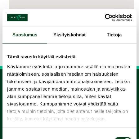
Jaa kurssi kaverille
Suostumus
Yksityiskohdat
Tietoja
Siirry takaisin hakuun
Tämä sivusto käyttää evästeitä
Käytämme evästeitä tarjoamamme sisällön ja mainosten
räätälöimiseen, sosiaalisen median ominaisuuksien
tukemiseen ja kävijämäärämme analysoimiseen. Lisäksi
jaamme sosiaalisen median, mainosalan ja analytiikka-
1.
alan kumppaneillemme tietoja siitä, miten käytät
sivustoamme. Kumppanimme voivat yhdistää näitä
Varaa
tietoja muihin tietoihin, joita olet antanut heille tai joita on
kerätty, kun olet käyttänyt heidän palvelujaan.
alkeiskurssi
Suostumuksen