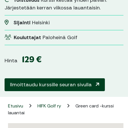
Toistuvuus
Kurssi kestää yhden päivän.
Järjestetään kerran viikossa lauantaisin.
Sijainti
Helsinki
Kouluttajat
Paloheinä Golf
129 €
Hinta
Ilmoittaudu kurssille seuran sivulla
Etusivu
HIFK Golf ry
Green card -kurssi
lauantai