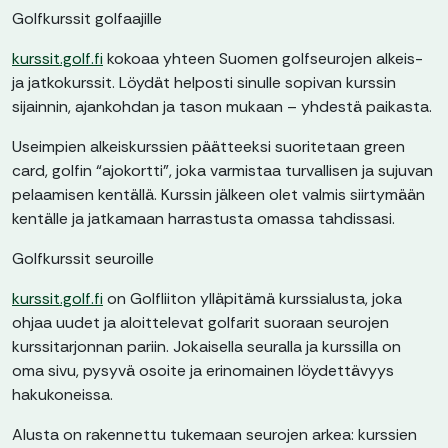
Golfkurssit golfaajille
kurssit.golf.fi
kokoaa yhteen Suomen golfseurojen alkeis-
ja jatkokurssit. Löydät helposti sinulle sopivan kurssin
sijainnin, ajankohdan ja tason mukaan – yhdestä paikasta.
Useimpien alkeiskurssien päätteeksi suoritetaan green
card, golfin “ajokortti”, joka varmistaa turvallisen ja sujuvan
pelaamisen kentällä. Kurssin jälkeen olet valmis siirtymään
kentälle ja jatkamaan harrastusta omassa tahdissasi.
Golfkurssit seuroille
kurssit.golf.fi
on Golfliiton ylläpitämä kurssialusta, joka
ohjaa uudet ja aloittelevat golfarit suoraan seurojen
kurssitarjonnan pariin. Jokaisella seuralla ja kurssilla on
oma sivu, pysyvä osoite ja erinomainen löydettävyys
hakukoneissa.
Alusta on rakennettu tukemaan seurojen arkea: kurssien