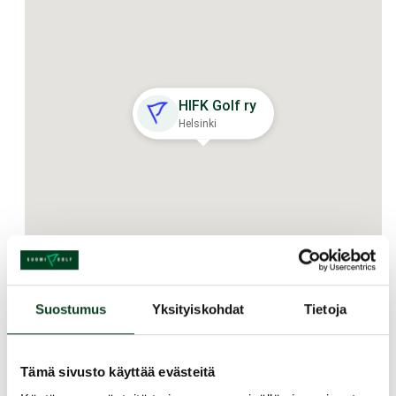
HIFK Golf ry
Helsinki
Suostumus
Yksityiskohdat
Tietoja
Kurssin kuvaus
Paloheinä Golf on golfareiden ykköskouluttaja
Tämä sivusto käyttää evästeitä