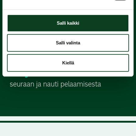
2.
Suorita
Salli kaikki
Green Card
Salli valinta
3.
Kiellä
Liity
seuraan ja nauti pelaamisesta