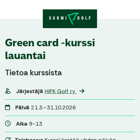
Skip to content
Green card -kurssi
lauantai
Tietoa kurssista
Järjestäjä
HIFK Golf ry
Päivä
21.3.–31.10.2026
Aika
9-13