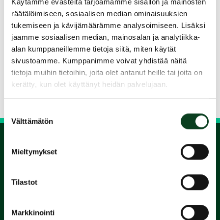
Suomessa. Järjestämme green card -kursseja
Käytämme evästeitä tarjoamamme sisällön ja mainosten
(golfin alkeiskursseja) pienryhmissä kahtena
räätälöimiseen, sosiaalisen median ominaisuuksien
perättäisenä päivänä, useita kertoja viikossa.
tukemiseen ja kävijämäärämme analysoimiseen. Lisäksi
jaamme sosiaalisen median, mainosalan ja analytiikka-
Kursseilla on opetusta 4 tuntia klo 9-13.
alan kumppaneillemme tietoja siitä, miten käytät
sivustoamme. Kumppanimme voivat yhdistää näitä
Jaa kurssi kaverille
tietoja muihin tietoihin, joita olet antanut heille tai joita on
kerätty, kun olet käyttänyt heidän palvelujaan.
Siirry takaisin hakuun
Suostumuksen
Välttämätön
valinta
Mieltymykset
1.
Tilastot
Varaa
alkeiskurssi
Markkinointi