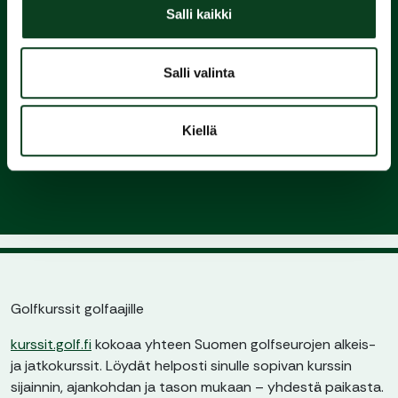
Green Card
Salli kaikki
3.
Salli valinta
Liity
Kiellä
seuraan ja nauti pelaamisesta
Golfkurssit golfaajille
kurssit.golf.fi
kokoaa yhteen Suomen golfseurojen alkeis-
ja jatkokurssit. Löydät helposti sinulle sopivan kurssin
sijainnin, ajankohdan ja tason mukaan – yhdestä paikasta.