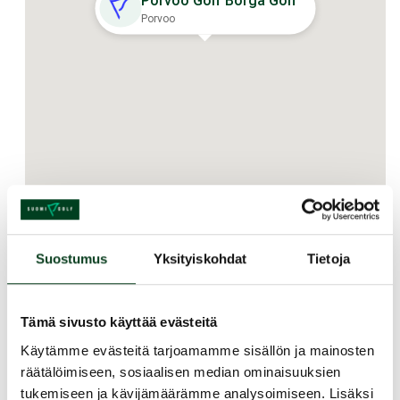
Porvoo Golf Borgå Golf
Porvoo
Kurssin kuvaus
Suostumus
Yksityiskohdat
Tietoja
Harjoittelemme peruslyönnit. Käymme läpi
tärkeimmät sääntö- ja etikettiasiat. Pidämme
myös käytännönosuus kentällä. 89€ / pelaaja
Tämä sivusto käyttää evästeitä
sis. opetus, pallot, green card ja lainamailat
Käytämme evästeitä tarjoamamme sisällön ja mainosten
kurssin aikana.
räätälöimiseen, sosiaalisen median ominaisuuksien
tukemiseen ja kävijämäärämme analysoimiseen. Lisäksi