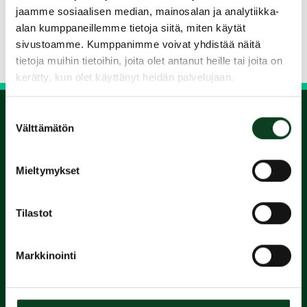
Jaa kurssi kaverille
jaamme sosiaalisen median, mainosalan ja analytiikka-
alan kumppaneillemme tietoja siitä, miten käytät
sivustoamme. Kumppanimme voivat yhdistää näitä
Siirry takaisin hakuun
tietoja muihin tietoihin, joita olet antanut heille tai joita on
kerätty, kun olet käyttänyt heidän palvelujaan.
Suostumuksen
Välttämätön
valinta
1.
Mieltymykset
Varaa
alkeiskurssi
Tilastot
2.
Markkinointi
Suorita