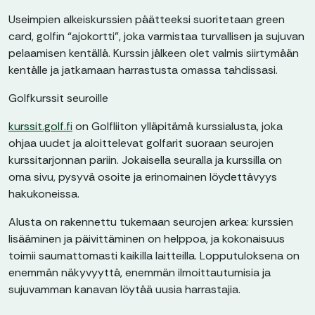
Useimpien alkeiskurssien päätteeksi suoritetaan green
card, golfin “ajokortti”, joka varmistaa turvallisen ja sujuvan
pelaamisen kentällä. Kurssin jälkeen olet valmis siirtymään
kentälle ja jatkamaan harrastusta omassa tahdissasi.
Golfkurssit seuroille
kurssit.golf.fi
on Golfliiton ylläpitämä kurssialusta, joka
ohjaa uudet ja aloittelevat golfarit suoraan seurojen
kurssitarjonnan pariin. Jokaisella seuralla ja kurssilla on
oma sivu, pysyvä osoite ja erinomainen löydettävyys
hakukoneissa.
Alusta on rakennettu tukemaan seurojen arkea: kurssien
lisääminen ja päivittäminen on helppoa, ja kokonaisuus
toimii saumattomasti kaikilla laitteilla. Lopputuloksena on
enemmän näkyvyyttä, enemmän ilmoittautumisia ja
sujuvamman kanavan löytää uusia harrastajia.