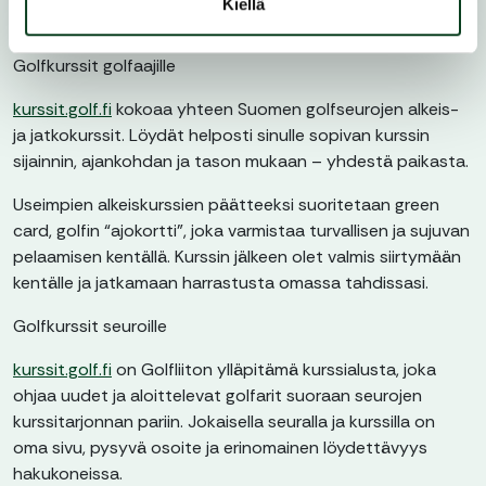
Kiellä
Golfkurssit golfaajille
kurssit.golf.fi
kokoaa yhteen Suomen golfseurojen alkeis-
ja jatkokurssit. Löydät helposti sinulle sopivan kurssin
sijainnin, ajankohdan ja tason mukaan – yhdestä paikasta.
Useimpien alkeiskurssien päätteeksi suoritetaan green
card, golfin “ajokortti”, joka varmistaa turvallisen ja sujuvan
pelaamisen kentällä. Kurssin jälkeen olet valmis siirtymään
kentälle ja jatkamaan harrastusta omassa tahdissasi.
Golfkurssit seuroille
kurssit.golf.fi
on Golfliiton ylläpitämä kurssialusta, joka
ohjaa uudet ja aloittelevat golfarit suoraan seurojen
kurssitarjonnan pariin. Jokaisella seuralla ja kurssilla on
oma sivu, pysyvä osoite ja erinomainen löydettävyys
hakukoneissa.