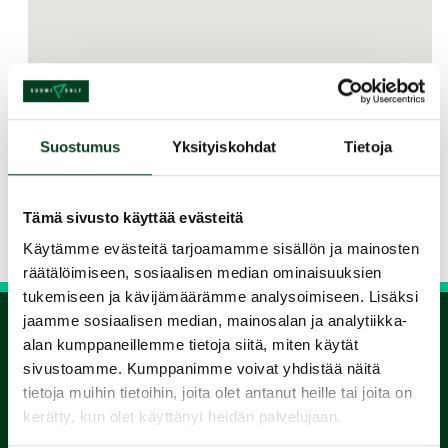
Suostumus
Yksityiskohdat
Tietoja
Jaa kurssi kaverille
Tämä sivusto käyttää evästeitä
Siirry takaisin hakuun
Käytämme evästeitä tarjoamamme sisällön ja mainosten
räätälöimiseen, sosiaalisen median ominaisuuksien
tukemiseen ja kävijämäärämme analysoimiseen. Lisäksi
jaamme sosiaalisen median, mainosalan ja analytiikka-
alan kumppaneillemme tietoja siitä, miten käytät
1.
sivustoamme. Kumppanimme voivat yhdistää näitä
tietoja muihin tietoihin, joita olet antanut heille tai joita on
Varaa
kerätty, kun olet käyttänyt heidän palvelujaan.