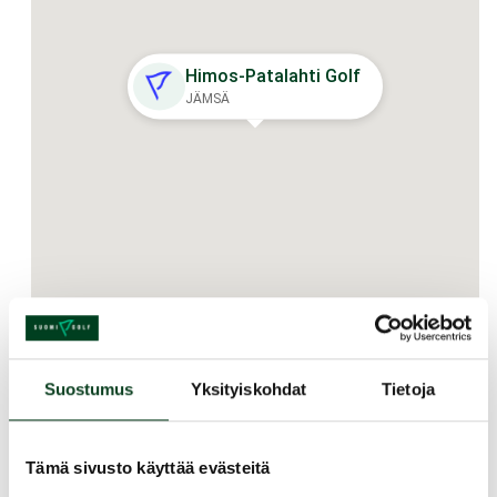
Himos-Patalahti Golf
JÄMSÄ
Kurssin kuvaus
Suostumus
Yksityiskohdat
Tietoja
Green Card on golfin ajokortti, joka jokaisella
pelaajalla tulee olla. Green Card -kurssi on
alkeiskurssi, joka tähtää Green Cardin
Tämä sivusto käyttää evästeitä