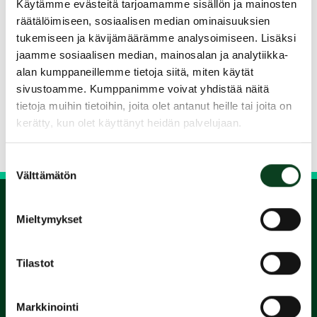
saavuttamiseen. Kurssilla pääset tutustumaan
Käytämme evästeitä tarjoamamme sisällön ja mainosten
pelin saloihin ja nauttimaan ulkoilusta. Opettaja
räätälöimiseen, sosiaalisen median ominaisuuksien
tukemiseen ja kävijämäärämme analysoimiseen. Lisäksi
johdattaa ja auttaa sinut läpi alkuvaiheiden
jaamme sosiaalisen median, mainosalan ja analytiikka-
mielenkiintoisten haasteiden.
alan kumppaneillemme tietoja siitä, miten käytät
sivustoamme. Kumppanimme voivat yhdistää näitä
Jaa kurssi kaverille
tietoja muihin tietoihin, joita olet antanut heille tai joita on
kerätty, kun olet käyttänyt heidän palvelujaan.
Siirry takaisin hakuun
Suostumuksen
Välttämätön
valinta
Mieltymykset
1.
Tilastot
Varaa
alkeiskurssi
Markkinointi