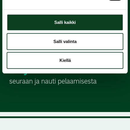
2.
Salli kaikki
Suorita
Green Card
Salli valinta
3.
Kiellä
Liity
seuraan ja nauti pelaamisesta