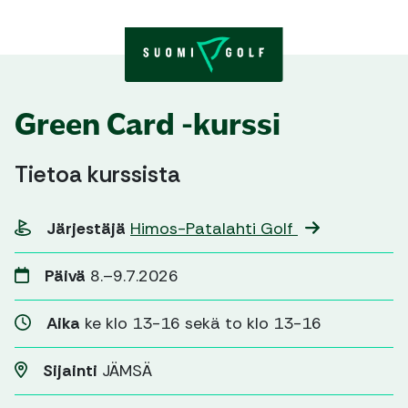
Skip to content
Green Card -kurssi
Tietoa kurssista
Järjestäjä
Himos-Patalahti Golf
Päivä
8.–9.7.2026
Aika
ke klo 13-16 sekä to klo 13-16
Sijainti
JÄMSÄ