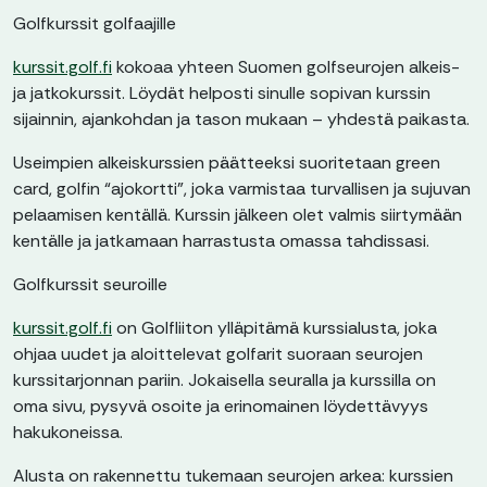
Golfkurssit golfaajille
kurssit.golf.fi
kokoaa yhteen Suomen golfseurojen alkeis-
ja jatkokurssit. Löydät helposti sinulle sopivan kurssin
sijainnin, ajankohdan ja tason mukaan – yhdestä paikasta.
Useimpien alkeiskurssien päätteeksi suoritetaan green
card, golfin “ajokortti”, joka varmistaa turvallisen ja sujuvan
pelaamisen kentällä. Kurssin jälkeen olet valmis siirtymään
kentälle ja jatkamaan harrastusta omassa tahdissasi.
Golfkurssit seuroille
kurssit.golf.fi
on Golfliiton ylläpitämä kurssialusta, joka
ohjaa uudet ja aloittelevat golfarit suoraan seurojen
kurssitarjonnan pariin. Jokaisella seuralla ja kurssilla on
oma sivu, pysyvä osoite ja erinomainen löydettävyys
hakukoneissa.
Alusta on rakennettu tukemaan seurojen arkea: kurssien