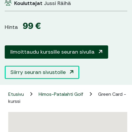
Kouluttajat
Jussi Räihä
99 €
Hinta
Ilmoittaudu kurssille seuran sivulla
Siirry seuran sivustolle
Etusivu
Himos-Patalahti Golf
Green Card -
kurssi