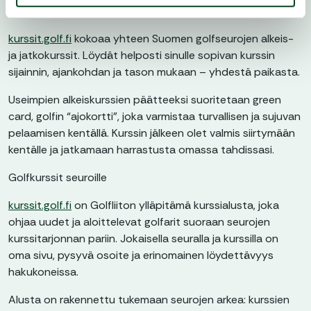
Golfkurssit golfaajille
kurssit.golf.fi
kokoaa yhteen Suomen golfseurojen alkeis-
ja jatkokurssit. Löydät helposti sinulle sopivan kurssin
sijainnin, ajankohdan ja tason mukaan – yhdestä paikasta.
Useimpien alkeiskurssien päätteeksi suoritetaan green
card, golfin “ajokortti”, joka varmistaa turvallisen ja sujuvan
pelaamisen kentällä. Kurssin jälkeen olet valmis siirtymään
kentälle ja jatkamaan harrastusta omassa tahdissasi.
Golfkurssit seuroille
kurssit.golf.fi
on Golfliiton ylläpitämä kurssialusta, joka
ohjaa uudet ja aloittelevat golfarit suoraan seurojen
kurssitarjonnan pariin. Jokaisella seuralla ja kurssilla on
oma sivu, pysyvä osoite ja erinomainen löydettävyys
hakukoneissa.
Alusta on rakennettu tukemaan seurojen arkea: kurssien