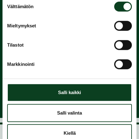
Suostumuksen
Välttämätön
2.
valinta
Suorita
Mieltymykset
Green Card
Tilastot
3.
Markkinointi
Liity
seuraan ja nauti pelaamisesta
Salli kaikki
Salli valinta
Kiellä