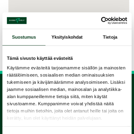
Jaa kurssi kaverille
Suostumus
Yksityiskohdat
Tietoja
Siirry takaisin hakuun
Tämä sivusto käyttää evästeitä
Käytämme evästeitä tarjoamamme sisällön ja mainosten
räätälöimiseen, sosiaalisen median ominaisuuksien
tukemiseen ja kävijämäärämme analysoimiseen. Lisäksi
jaamme sosiaalisen median, mainosalan ja analytiikka-
1.
alan kumppaneillemme tietoja siitä, miten käytät
sivustoamme. Kumppanimme voivat yhdistää näitä
Varaa
tietoja muihin tietoihin, joita olet antanut heille tai joita on
kerätty, kun olet käyttänyt heidän palvelujaan.
alkeiskurssi