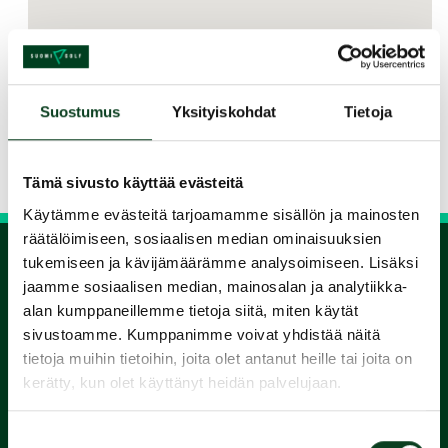
Jaa kurssi kaverille
Suostumus
Yksityiskohdat
Tietoja
Siirry takaisin hakuun
Tämä sivusto käyttää evästeitä
Käytämme evästeitä tarjoamamme sisällön ja mainosten
räätälöimiseen, sosiaalisen median ominaisuuksien
tukemiseen ja kävijämäärämme analysoimiseen. Lisäksi
jaamme sosiaalisen median, mainosalan ja analytiikka-
1.
alan kumppaneillemme tietoja siitä, miten käytät
sivustoamme. Kumppanimme voivat yhdistää näitä
Varaa
tietoja muihin tietoihin, joita olet antanut heille tai joita on
kerätty, kun olet käyttänyt heidän palvelujaan.
alkeiskurssi
Suostumuksen