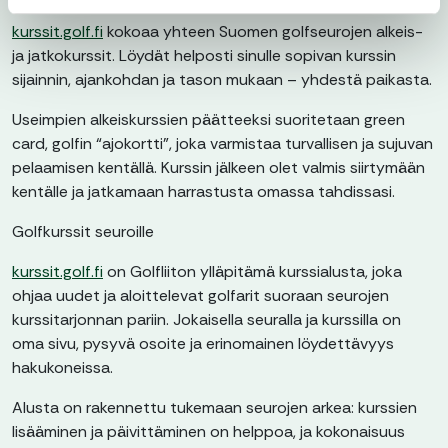
kurssit.golf.fi
kokoaa yhteen Suomen golfseurojen alkeis-
ja jatkokurssit. Löydät helposti sinulle sopivan kurssin
sijainnin, ajankohdan ja tason mukaan – yhdestä paikasta.
Useimpien alkeiskurssien päätteeksi suoritetaan green
card, golfin “ajokortti”, joka varmistaa turvallisen ja sujuvan
pelaamisen kentällä. Kurssin jälkeen olet valmis siirtymään
kentälle ja jatkamaan harrastusta omassa tahdissasi.
Golfkurssit seuroille
kurssit.golf.fi
on Golfliiton ylläpitämä kurssialusta, joka
ohjaa uudet ja aloittelevat golfarit suoraan seurojen
kurssitarjonnan pariin. Jokaisella seuralla ja kurssilla on
oma sivu, pysyvä osoite ja erinomainen löydettävyys
hakukoneissa.
Alusta on rakennettu tukemaan seurojen arkea: kurssien
lisääminen ja päivittäminen on helppoa, ja kokonaisuus