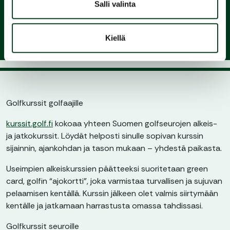
seuraan ja nauti pelaamisesta
Salli valinta
Kiellä
Golfkurssit golfaajille
kurssit.golf.fi
kokoaa yhteen Suomen golfseurojen alkeis-
ja jatkokurssit. Löydät helposti sinulle sopivan kurssin
sijainnin, ajankohdan ja tason mukaan – yhdestä paikasta.
Useimpien alkeiskurssien päätteeksi suoritetaan green
card, golfin “ajokortti”, joka varmistaa turvallisen ja sujuvan
pelaamisen kentällä. Kurssin jälkeen olet valmis siirtymään
kentälle ja jatkamaan harrastusta omassa tahdissasi.
Golfkurssit seuroille