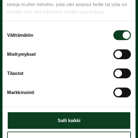
tietoja muihin tietoihin, joita olet antanut heille tai joita on
kerätty, kun olet käyttänyt heidän palvelujaan.
1.
Suostumuksen
Varaa
Välttämätön
valinta
alkeiskurssi
Mieltymykset
2.
Tilastot
Suorita
Markkinointi
Green Card
3.
Salli kaikki
Liity