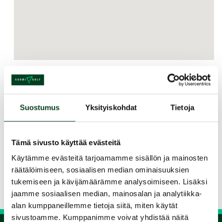
Kurssin kuvaus
Kesto yht. 9 tuntia, sisältäen kurssimateriaalin,
Suostumus
Yksityiskohdat
Tietoja
teoriaopetuksen, lyöntiharjoittelut, sääntö- ja
etikettiluennon sekä greencard-suorituksen.
Tämä sivusto käyttää evästeitä
Jaa kurssi kaverille
Käytämme evästeitä tarjoamamme sisällön ja mainosten
räätälöimiseen, sosiaalisen median ominaisuuksien
Siirry takaisin hakuun
tukemiseen ja kävijämäärämme analysoimiseen. Lisäksi
jaamme sosiaalisen median, mainosalan ja analytiikka-
alan kumppaneillemme tietoja siitä, miten käytät
sivustoamme. Kumppanimme voivat yhdistää näitä