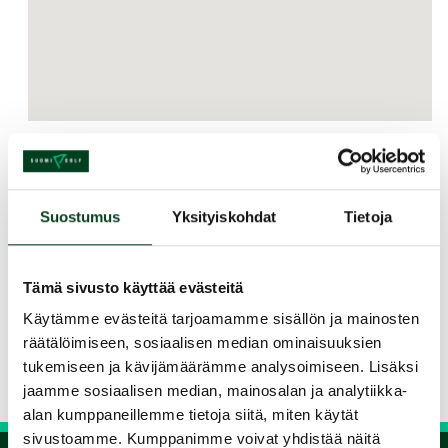
Kurssin kuvaus
Kesto yht. 9 tuntia, sisältäen kurssimateriaalin,
Suostumus
Yksityiskohdat
Tietoja
teoriaopetuksen, lyöntiharjoittelut, sääntö- ja
etikettiluennon sekä greencard-suorituksen.
Tämä sivusto käyttää evästeitä
Jaa kurssi kaverille
Käytämme evästeitä tarjoamamme sisällön ja mainosten
räätälöimiseen, sosiaalisen median ominaisuuksien
Siirry takaisin hakuun
tukemiseen ja kävijämäärämme analysoimiseen. Lisäksi
jaamme sosiaalisen median, mainosalan ja analytiikka-
alan kumppaneillemme tietoja siitä, miten käytät
sivustoamme. Kumppanimme voivat yhdistää näitä