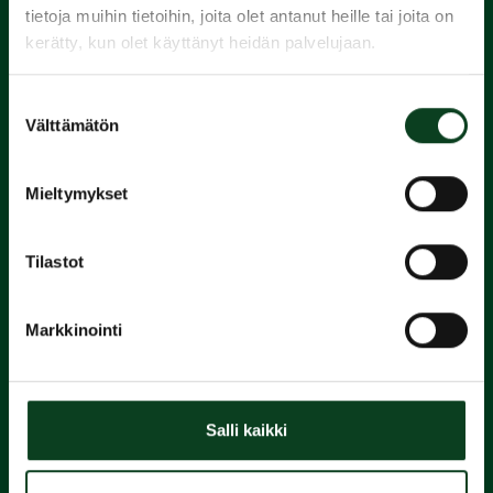
tietoja muihin tietoihin, joita olet antanut heille tai joita on
kerätty, kun olet käyttänyt heidän palvelujaan.
1.
Suostumuksen
Varaa
Välttämätön
valinta
alkeiskurssi
Mieltymykset
2.
Tilastot
Suorita
Markkinointi
Green Card
3.
Salli kaikki
Liity