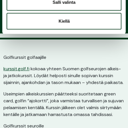
seuraan ja nauti pelaamisesta
Salli valinta
Kiellä
Golfkurssit golfaajille
kurssit.golf.fi
kokoaa yhteen Suomen golfseurojen alkeis-
ja jatkokurssit. Löydät helposti sinulle sopivan kurssin
sijainnin, ajankohdan ja tason mukaan – yhdestä paikasta.
Useimpien alkeiskurssien päätteeksi suoritetaan green
card, golfin “ajokortti”, joka varmistaa turvallisen ja sujuvan
pelaamisen kentällä. Kurssin jälkeen olet valmis siirtymään
kentälle ja jatkamaan harrastusta omassa tahdissasi.
Golfkurssit seuroille