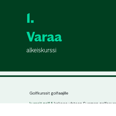
1.
Varaa
alkeiskurssi
Golfkurssit golfaajille
kurssit.golf.fi
kokoaa yhteen Suomen golfseuroj
jatkokurssit. Löydät helposti sinulle sopivan kur
ajankohdan ja tason mukaan – yhdestä paikas