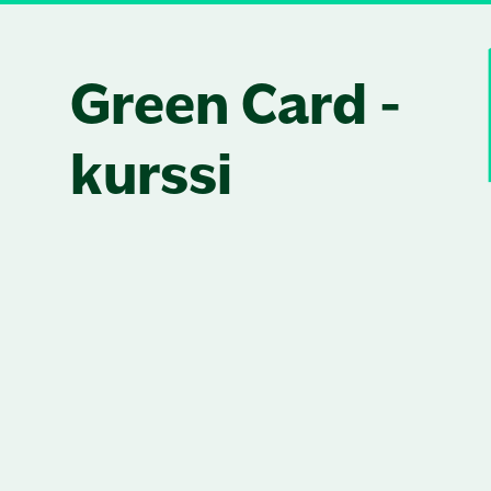
Skip to content
Green Card -
kurssi