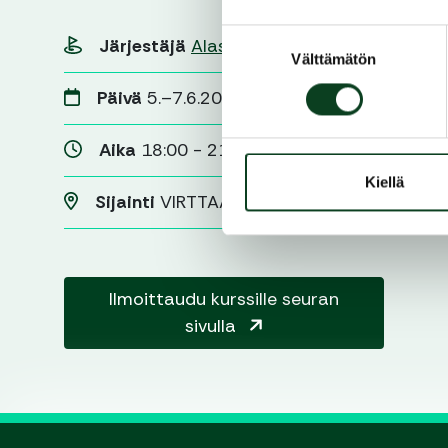
Suostumuksen
Järjestäjä
Alastaro Golf
Välttämätön
valinta
Päivä
5.–7.6.2023
Aika
18:00 - 21:00
Kiellä
Sijainti
VIRTTAA
Ilmoittaudu kurssille seuran
sivulla