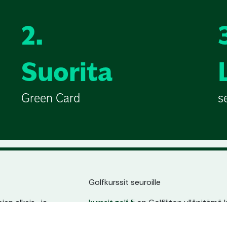
2.
Suorita
Green Card
s
Golfkurssit seuroille
en alkeis- ja
kurssit.golf.fi
on Golfliiton ylläpitämä k
ssin sijainnin,
golfarit suoraan seurojen kurssitarjonna
ta.
oma sivu, pysyvä osoite ja erinomain