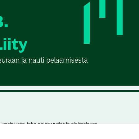
3.
Liity
euraan ja nauti pelaamisesta
urssialusta, joka ohjaa uudet ja aloittelevat
n pariin. Jokaisella seuralla ja kurssilla on
en löydettävyys hakukoneissa.