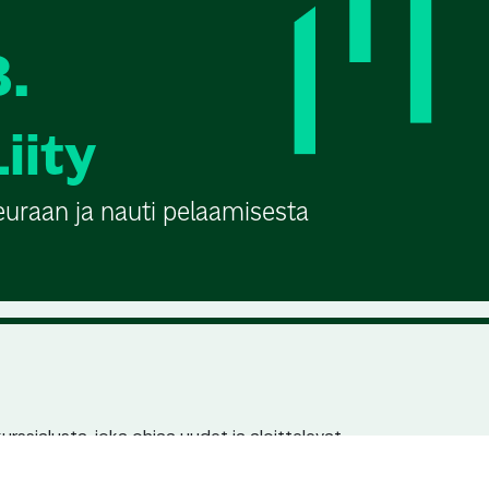
3.
Liity
euraan ja nauti pelaamisesta
urssialusta, joka ohjaa uudet ja aloittelevat
n pariin. Jokaisella seuralla ja kurssilla on
en löydettävyys hakukoneissa.