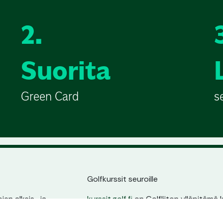
2.
Suorita
Green Card
s
Golfkurssit seuroille
en alkeis- ja
kurssit.golf.fi
on Golfliiton ylläpitämä k
ssin sijainnin,
golfarit suoraan seurojen kurssitarjonna
ta.
oma sivu, pysyvä osoite ja erinomain