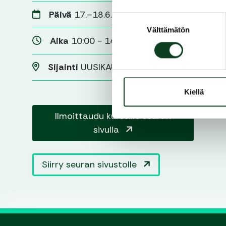
Päivä
17.–18.6.2023
Suostumuksen
Välttämätön
valinta
Aika
10:00 - 14:30
Sijainti
UUSIKAUPUNKI
Kiellä
Ilmoittaudu kurssille seuran
sivulla
Siirry seuran sivustolle