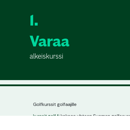
1.
Varaa
alkeiskurssi
Golfkurssit golfaajille
kurssit.golf.fi
kokoaa yhteen Suomen golfseuroj
jatkokurssit. Löydät helposti sinulle sopivan kur
ajankohdan ja tason mukaan – yhdestä paikas