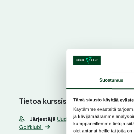
Suostumus
Tietoa kurssista
Tämä sivusto käyttää eväste
Käytämme evästeitä tarjoama
ja kävijämäärämme analysoim
Järjestäjä
Uudenkaupungin
kumppaneillemme tietoja siitä
Golfklubi
olet antanut heille tai joita o