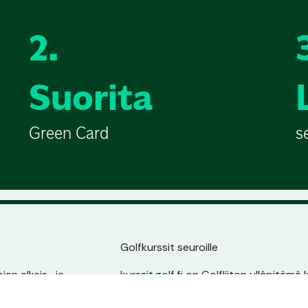
2.
Suorita
Green Card
s
Golfkurssit seuroille
en alkeis- ja
kurssit.golf.fi
on Golfliiton ylläpitämä k
ssin sijainnin,
golfarit suoraan seurojen kurssitarjonna
ta.
oma sivu, pysyvä osoite ja erinomain