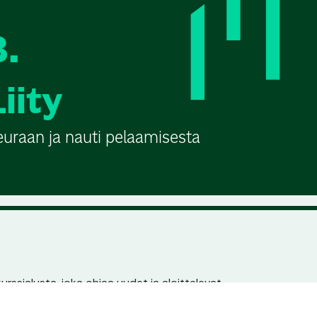
3.
Liity
euraan ja nauti pelaamisesta
urssialusta, joka ohjaa uudet ja aloittelevat
n pariin. Jokaisella seuralla ja kurssilla on
en löydettävyys hakukoneissa.