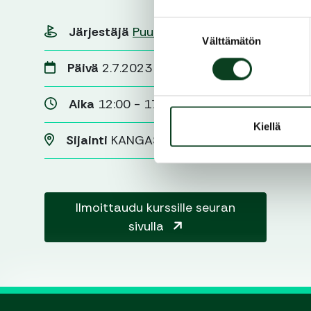
Suostumuksen
Järjestäjä
Puula Golf
Välttämätön
valinta
Päivä
2.7.2023
Aika
12:00 - 17:00
Kiellä
Sijainti
KANGASNIEMI
Ilmoittaudu kurssille seuran
sivulla