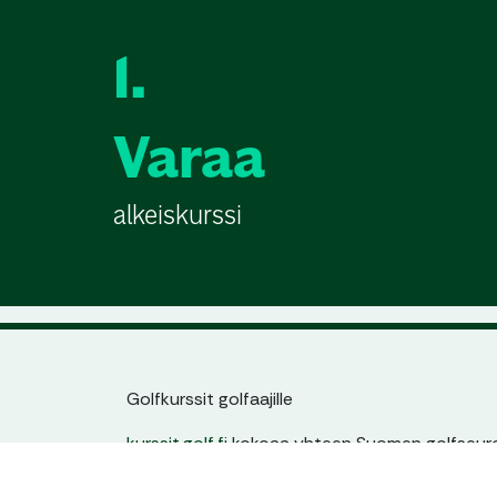
1.
Varaa
alkeiskurssi
Golfkurssit golfaajille
kurssit.golf.fi
kokoaa yhteen Suomen golfseuroj
jatkokurssit. Löydät helposti sinulle sopivan kur
ajankohdan ja tason mukaan – yhdestä paikas