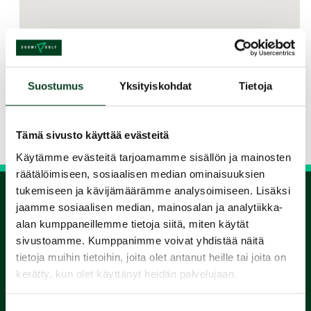
Jaa kurssi kaverille
Suostumus
Yksityiskohdat
Tietoja
Siirry takaisin hakuun
Tämä sivusto käyttää evästeitä
Käytämme evästeitä tarjoamamme sisällön ja mainosten
räätälöimiseen, sosiaalisen median ominaisuuksien
tukemiseen ja kävijämäärämme analysoimiseen. Lisäksi
jaamme sosiaalisen median, mainosalan ja analytiikka-
1.
alan kumppaneillemme tietoja siitä, miten käytät
sivustoamme. Kumppanimme voivat yhdistää näitä
Varaa
tietoja muihin tietoihin, joita olet antanut heille tai joita on
kerätty, kun olet käyttänyt heidän palvelujaan.
alkeiskurssi