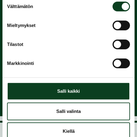
Suostumuksen
Välttämätön
2.
valinta
Suorita
Mieltymykset
Green Card
Tilastot
3.
Markkinointi
Liity
seuraan ja nauti pelaamisesta
Salli kaikki
Salli valinta
Kiellä