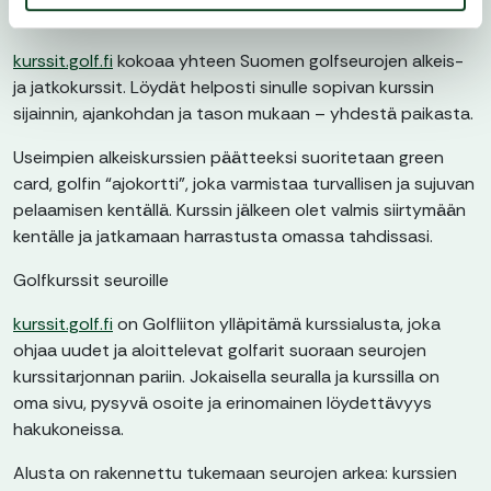
Golfkurssit golfaajille
kurssit.golf.fi
kokoaa yhteen Suomen golfseurojen alkeis-
ja jatkokurssit. Löydät helposti sinulle sopivan kurssin
sijainnin, ajankohdan ja tason mukaan – yhdestä paikasta.
Useimpien alkeiskurssien päätteeksi suoritetaan green
card, golfin “ajokortti”, joka varmistaa turvallisen ja sujuvan
pelaamisen kentällä. Kurssin jälkeen olet valmis siirtymään
kentälle ja jatkamaan harrastusta omassa tahdissasi.
Golfkurssit seuroille
kurssit.golf.fi
on Golfliiton ylläpitämä kurssialusta, joka
ohjaa uudet ja aloittelevat golfarit suoraan seurojen
kurssitarjonnan pariin. Jokaisella seuralla ja kurssilla on
oma sivu, pysyvä osoite ja erinomainen löydettävyys
hakukoneissa.
Alusta on rakennettu tukemaan seurojen arkea: kurssien