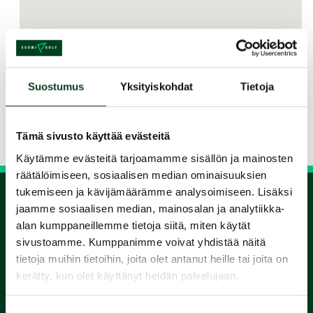
Jaa kurssi kaverille
Suostumus
Yksityiskohdat
Tietoja
Siirry takaisin hakuun
Tämä sivusto käyttää evästeitä
Käytämme evästeitä tarjoamamme sisällön ja mainosten
räätälöimiseen, sosiaalisen median ominaisuuksien
tukemiseen ja kävijämäärämme analysoimiseen. Lisäksi
jaamme sosiaalisen median, mainosalan ja analytiikka-
1.
alan kumppaneillemme tietoja siitä, miten käytät
sivustoamme. Kumppanimme voivat yhdistää näitä
Varaa
tietoja muihin tietoihin, joita olet antanut heille tai joita on
kerätty, kun olet käyttänyt heidän palvelujaan.
alkeiskurssi