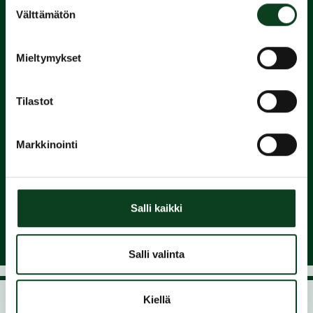
Suostumuksen
Välttämätön
2.
valinta
Suorita
Mieltymykset
Green Card
Tilastot
3.
Markkinointi
Liity
seuraan ja nauti pelaamisesta
Salli kaikki
Salli valinta
Kiellä