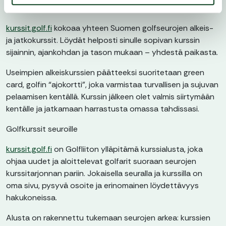
Golfkurssit golfaajille
kurssit.golf.fi
kokoaa yhteen Suomen golfseurojen alkeis-
ja jatkokurssit. Löydät helposti sinulle sopivan kurssin
sijainnin, ajankohdan ja tason mukaan – yhdestä paikasta.
Useimpien alkeiskurssien päätteeksi suoritetaan green
card, golfin “ajokortti”, joka varmistaa turvallisen ja sujuvan
pelaamisen kentällä. Kurssin jälkeen olet valmis siirtymään
kentälle ja jatkamaan harrastusta omassa tahdissasi.
Golfkurssit seuroille
kurssit.golf.fi
on Golfliiton ylläpitämä kurssialusta, joka
ohjaa uudet ja aloittelevat golfarit suoraan seurojen
kurssitarjonnan pariin. Jokaisella seuralla ja kurssilla on
oma sivu, pysyvä osoite ja erinomainen löydettävyys
hakukoneissa.
Alusta on rakennettu tukemaan seurojen arkea: kurssien