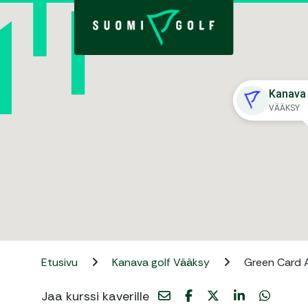
Kanava 
VÄÄKSY
Etusivu
Kanava golf Vääksy
Green Card A
Jaa kurssi kaverille