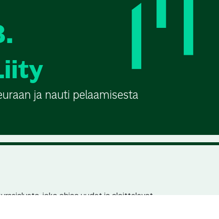
3.
Liity
euraan ja nauti pelaamisesta
urssialusta, joka ohjaa uudet ja aloittelevat
n pariin. Jokaisella seuralla ja kurssilla on
en löydettävyys hakukoneissa.