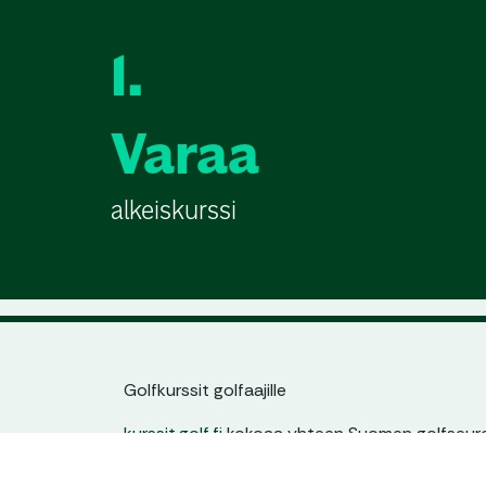
1.
Varaa
alkeiskurssi
Golfkurssit golfaajille
kurssit.golf.fi
kokoaa yhteen Suomen golfseuroj
jatkokurssit. Löydät helposti sinulle sopivan kur
ajankohdan ja tason mukaan – yhdestä paikas