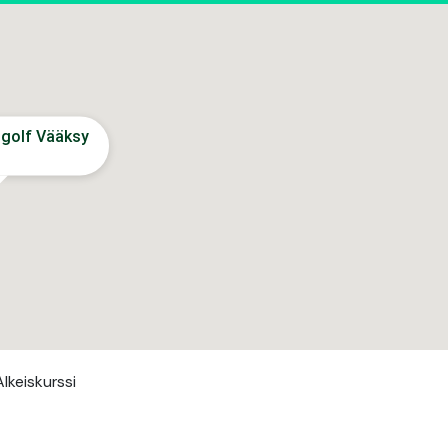
golf Vääksy
lkeiskurssi