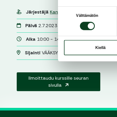
Suostumuksen
Järjestäjä
Kanava golf Vääksy
Välttämätön
valinta
Päivä
2.7.2023
Aika
10:00 - 14:00
Kiellä
Sijainti
VÄÄKSY
Ilmoittaudu kurssille seuran
sivulla