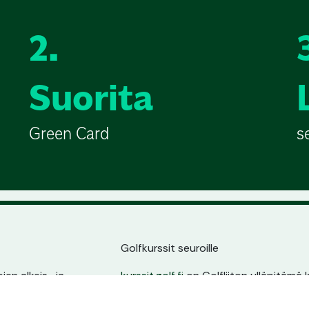
2.
Suorita
Green Card
s
Golfkurssit seuroille
en alkeis- ja
kurssit.golf.fi
on Golfliiton ylläpitämä k
ssin sijainnin,
golfarit suoraan seurojen kurssitarjonna
ta.
oma sivu, pysyvä osoite ja erinomain