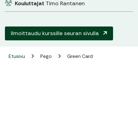
Kouluttajat
Timo Rantanen
Ilmoittaudu kurssille seuran sivulla
Etusivu
Pego
Green Card