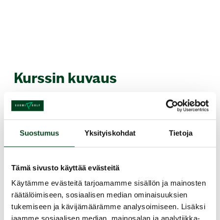
Kurssin kuvaus
Golfin aloitat helpoiten ilmoittautumalla
meidän Green Card -kurssille. Kolme tuntia
kestävällä kurssilla opetellaan perusasiat ja
Suostumus
Yksityiskohdat
Tietoja
saat lopuksi pelaamiseen vaadittavan Green
Cardin. Tervetuloa mukaan! Mikäli haluat
Tämä sivusto käyttää evästeitä
maksaa liikuntaedulla, varaa kurssi
sähköpostitse: info@pego.fi
Käytämme evästeitä tarjoamamme sisällön ja mainosten
räätälöimiseen, sosiaalisen median ominaisuuksien
Jaa kurssi kaverille
tukemiseen ja kävijämäärämme analysoimiseen. Lisäksi
jaamme sosiaalisen median, mainosalan ja analytiikka-