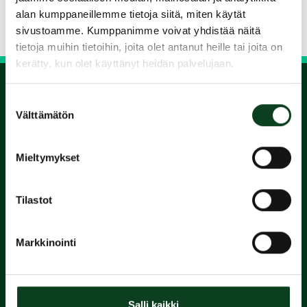
alan kumppaneillemme tietoja siitä, miten käytät
Siirry takaisin hakuun
sivustoamme. Kumppanimme voivat yhdistää näitä
tietoja muihin tietoihin, joita olet antanut heille tai joita on
kerätty, kun olet käyttänyt heidän palvelujaan.
Suostumuksen
1.
Välttämätön
valinta
Varaa
Mieltymykset
alkeiskurssi
Tilastot
2.
Markkinointi
Suorita
Green Card
Salli kaikki