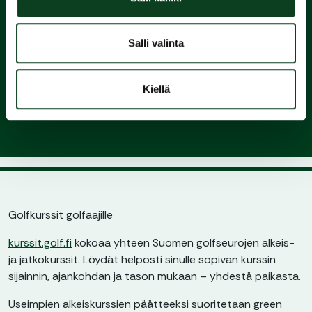
3.
Salli valinta
Liity
seuraan ja nauti pelaamisesta
Kiellä
Golfkurssit golfaajille
kurssit.golf.fi
kokoaa yhteen Suomen golfseurojen alkeis-
ja jatkokurssit. Löydät helposti sinulle sopivan kurssin
sijainnin, ajankohdan ja tason mukaan – yhdestä paikasta.
Useimpien alkeiskurssien päätteeksi suoritetaan green