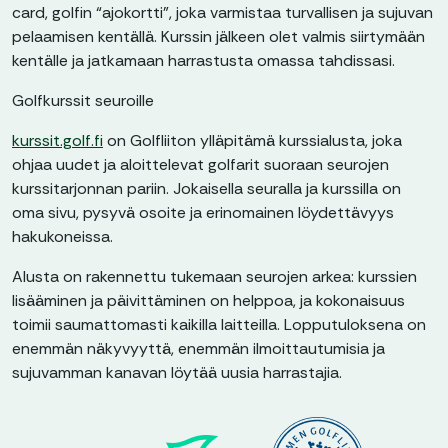
card, golfin “ajokortti”, joka varmistaa turvallisen ja sujuvan
pelaamisen kentällä. Kurssin jälkeen olet valmis siirtymään
kentälle ja jatkamaan harrastusta omassa tahdissasi.
Golfkurssit seuroille
kurssit.golf.fi
on Golfliiton ylläpitämä kurssialusta, joka
ohjaa uudet ja aloittelevat golfarit suoraan seurojen
kurssitarjonnan pariin. Jokaisella seuralla ja kurssilla on
oma sivu, pysyvä osoite ja erinomainen löydettävyys
hakukoneissa.
Alusta on rakennettu tukemaan seurojen arkea: kurssien
lisääminen ja päivittäminen on helppoa, ja kokonaisuus
toimii saumattomasti kaikilla laitteilla. Lopputuloksena on
enemmän näkyvyyttä, enemmän ilmoittautumisia ja
sujuvamman kanavan löytää uusia harrastajia.