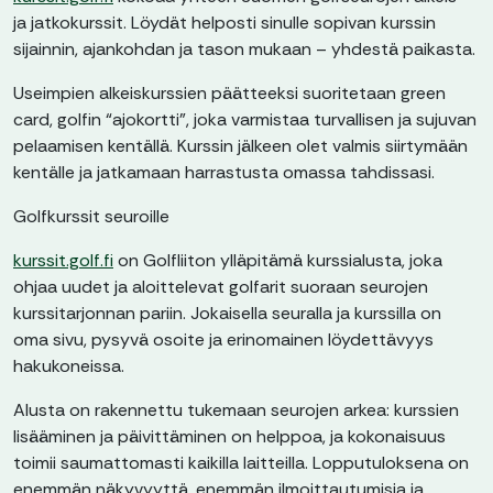
ja jatkokurssit. Löydät helposti sinulle sopivan kurssin
sijainnin, ajankohdan ja tason mukaan – yhdestä paikasta.
Useimpien alkeiskurssien päätteeksi suoritetaan green
card, golfin “ajokortti”, joka varmistaa turvallisen ja sujuvan
pelaamisen kentällä. Kurssin jälkeen olet valmis siirtymään
kentälle ja jatkamaan harrastusta omassa tahdissasi.
Golfkurssit seuroille
kurssit.golf.fi
on Golfliiton ylläpitämä kurssialusta, joka
ohjaa uudet ja aloittelevat golfarit suoraan seurojen
kurssitarjonnan pariin. Jokaisella seuralla ja kurssilla on
oma sivu, pysyvä osoite ja erinomainen löydettävyys
hakukoneissa.
Alusta on rakennettu tukemaan seurojen arkea: kurssien
lisääminen ja päivittäminen on helppoa, ja kokonaisuus
toimii saumattomasti kaikilla laitteilla. Lopputuloksena on
enemmän näkyvyyttä, enemmän ilmoittautumisia ja