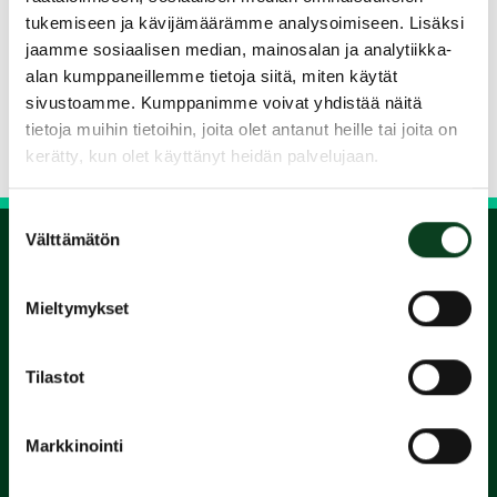
välineet mukaan kurssille.
tukemiseen ja kävijämäärämme analysoimiseen. Lisäksi
jaamme sosiaalisen median, mainosalan ja analytiikka-
Jaa kurssi kaverille
alan kumppaneillemme tietoja siitä, miten käytät
sivustoamme. Kumppanimme voivat yhdistää näitä
tietoja muihin tietoihin, joita olet antanut heille tai joita on
Siirry takaisin hakuun
kerätty, kun olet käyttänyt heidän palvelujaan.
Suostumuksen
Välttämätön
valinta
1.
Mieltymykset
Varaa
Tilastot
alkeiskurssi
Markkinointi
2.