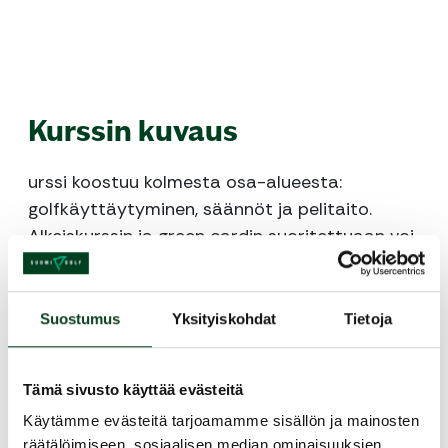
Kurssin kuvaus
urssi koostuu kolmesta osa-alueesta:
golfkäyttäytyminen, säännöt ja pelitaito.
Alkeiskurssin ja green cardin suoritettuaan voi
liittyä golfseuran jäseneksi ja aloittaa golfin
harrastamisen.
Suostumus
Yksityiskohdat
Tietoja
Alkeiskurssi sisältää sisältää opetuksen (6 h),
tarvittavat välineet kurssin ajaksi ja green card
-suorituksen. Mukaan tarvitset vain mukavat
Tämä sivusto käyttää evästeitä
säänmukaiset ulkoiluvaatteet, ja ulkoliikuntaan
Käytämme evästeitä tarjoamamme sisällön ja mainosten
sopivat jalkineet. Omat mailat voit ottaa
räätälöimiseen, sosiaalisen median ominaisuuksien