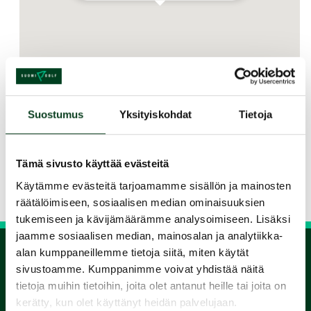
Suostumus
Yksityiskohdat
Tietoja
Jaa kurssi kaverille
Tämä sivusto käyttää evästeitä
Siirry takaisin hakuun
Käytämme evästeitä tarjoamamme sisällön ja mainosten
räätälöimiseen, sosiaalisen median ominaisuuksien
tukemiseen ja kävijämäärämme analysoimiseen. Lisäksi
jaamme sosiaalisen median, mainosalan ja analytiikka-
alan kumppaneillemme tietoja siitä, miten käytät
sivustoamme. Kumppanimme voivat yhdistää näitä
1.
tietoja muihin tietoihin, joita olet antanut heille tai joita on
kerätty, kun olet käyttänyt heidän palvelujaan.