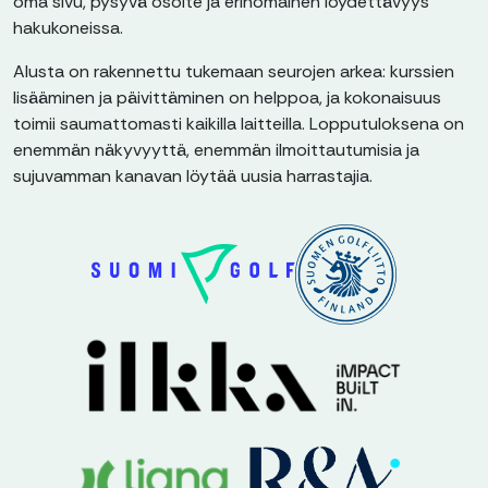
oma sivu, pysyvä osoite ja erinomainen löydettävyys
hakukoneissa.
Alusta on rakennettu tukemaan seurojen arkea: kurssien
lisääminen ja päivittäminen on helppoa, ja kokonaisuus
toimii saumattomasti kaikilla laitteilla. Lopputuloksena on
enemmän näkyvyyttä, enemmän ilmoittautumisia ja
sujuvamman kanavan löytää uusia harrastajia.