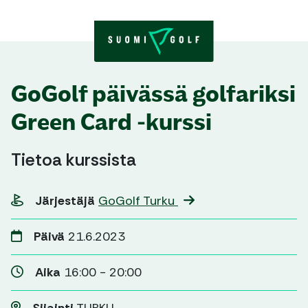
Skip to content
GoGolf päivässä golfariksi
Green Card -kurssi
Tietoa kurssista
Järjestäjä
GoGolf Turku
Päivä
21.6.2023
Aika
16:00 - 20:00