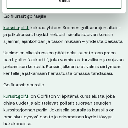
Kiellä
Golfkurssit golfaajille
kurssit.golf.fi
kokoaa yhteen Suomen golfseurojen alkeis-
ja jatkokurssit. Löydät helposti sinulle sopivan kurssin
sijainnin, ajankohdan ja tason mukaan – yhdestä paikasta.
Useimpien alkeiskurssien päätteeksi suoritetaan green
card, golfin “ajokortti”, joka varmistaa turvallisen ja sujuvan
pelaamisen kentällä. Kurssin jälkeen olet valmis siirtymään
kentälle ja jatkamaan harrastusta omassa tahdissasi.
Golfkurssit seuroille
kurssit.golf.fi
on Golfliiton ylläpitämä kurssialusta, joka
ohjaa uudet ja aloittelevat golfarit suoraan seurojen
kurssitarjonnan pariin. Jokaisella seuralla ja kurssilla on
oma sivu, pysyvä osoite ja erinomainen löydettävyys
hakukoneissa.