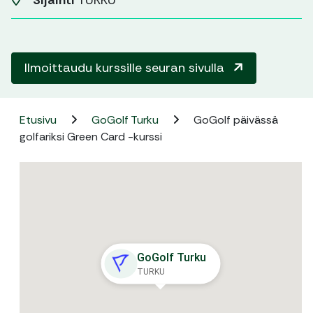
Sijainti
TURKU
Ilmoittaudu kurssille seuran sivulla
Etusivu
GoGolf Turku
GoGolf päivässä
golfariksi Green Card -kurssi
GoGolf Turku
TURKU