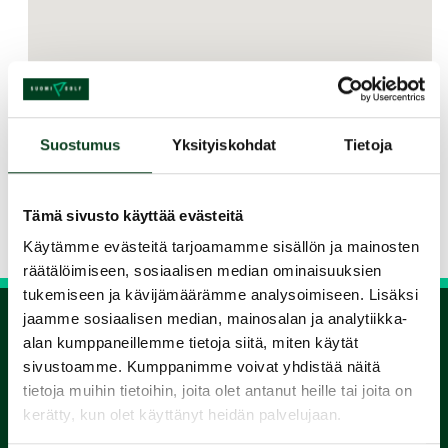
Suostumus
Yksityiskohdat
Tietoja
Jaa kurssi kaverille
Tämä sivusto käyttää evästeitä
Siirry takaisin hakuun
Käytämme evästeitä tarjoamamme sisällön ja mainosten
räätälöimiseen, sosiaalisen median ominaisuuksien
tukemiseen ja kävijämäärämme analysoimiseen. Lisäksi
jaamme sosiaalisen median, mainosalan ja analytiikka-
alan kumppaneillemme tietoja siitä, miten käytät
1.
sivustoamme. Kumppanimme voivat yhdistää näitä
tietoja muihin tietoihin, joita olet antanut heille tai joita on
Varaa
kerätty, kun olet käyttänyt heidän palvelujaan.