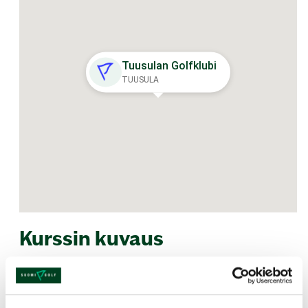
Tuusulan Golfklubi
TUUSULA
Kurssin kuvaus
Neljän tunnin Green Card -kurssi antaa
perustiedot ja -taidot golfin aloittamiseen.