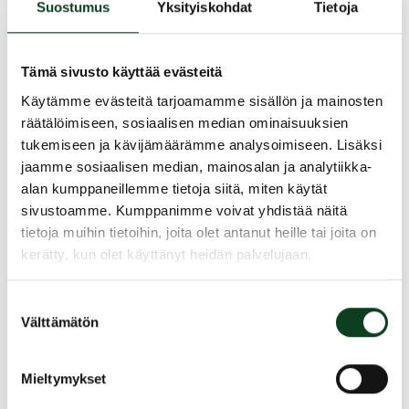
Kurssi suoritetaan ammattilaisen
Suostumus
Yksityiskohdat
Tietoja
valmennuksessa, ja sen aikana käydään läpi
kaikki pelin osa-alueet: peruslyönnit, lähipeli,
Tämä sivusto käyttää evästeitä
puttaaminen, säännöt, etiketti ja turvallisuus.
Käytämme evästeitä tarjoamamme sisällön ja mainosten
Kurssin päätteeksi suoritetaan Green Card.
räätälöimiseen, sosiaalisen median ominaisuuksien
tukemiseen ja kävijämäärämme analysoimiseen. Lisäksi
Kurssin hintaan kuuluu:
jaamme sosiaalisen median, mainosalan ja analytiikka-
- Opetus
alan kumppaneillemme tietoja siitä, miten käytät
- Peliopetus kentällä
sivustoamme. Kumppanimme voivat yhdistää näitä
- Välineet kurssin aikana
tietoja muihin tietoihin, joita olet antanut heille tai joita on
kerätty, kun olet käyttänyt heidän palvelujaan.
Kesto 4 tuntia
Suostumuksen
Jaa kurssi kaverille
Välttämätön
valinta
Siirry takaisin hakuun
Mieltymykset