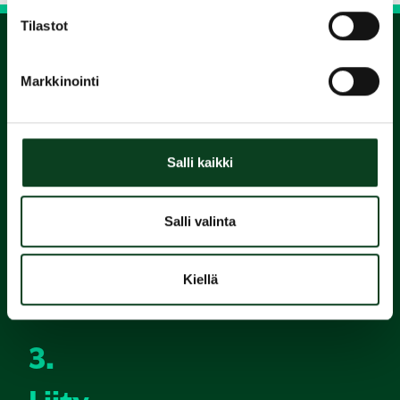
Tilastot
1.
Markkinointi
Varaa
alkeiskurssi
Salli kaikki
2.
Salli valinta
Suorita
Kiellä
Green Card
3.