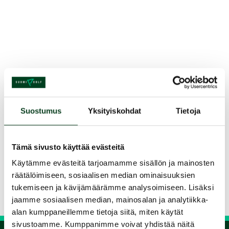
Kurssin kuvaus
Tarinassa järjestetään ilmaisia tutustumisiltoja,
Suostumus
Yksityiskohdat
Tietoja
Green card -kursseja ja Kipinäkierroksia, joilla
pääset tutustumaan lajiin. Tervetuloa Tarinaan!
Tämä sivusto käyttää evästeitä
Jaa kurssi kaverille
Käytämme evästeitä tarjoamamme sisällön ja mainosten
räätälöimiseen, sosiaalisen median ominaisuuksien
Siirry takaisin hakuun
tukemiseen ja kävijämäärämme analysoimiseen. Lisäksi
jaamme sosiaalisen median, mainosalan ja analytiikka-
alan kumppaneillemme tietoja siitä, miten käytät
sivustoamme. Kumppanimme voivat yhdistää näitä