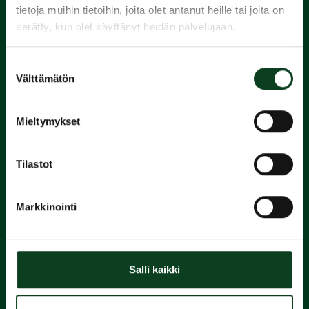
tietoja muihin tietoihin, joita olet antanut heille tai joita on
kerätty, kun olet käyttänyt heidän palvelujaan.
1.
Suostumuksen
Varaa
Välttämätön
valinta
alkeiskurssi
Mieltymykset
2.
Tilastot
Suorita
Markkinointi
Green Card
3.
Salli kaikki
Liity