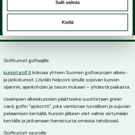
seuraan ja nauti pelaamisesta
Salli valinta
Kiellä
Golfkurssit golfaajille
kurssit.golf.fi
kokoaa yhteen Suomen golfseurojen alkeis-
ja jatkokurssit. Löydät helposti sinulle sopivan kurssin
sijainnin, ajankohdan ja tason mukaan – yhdestä paikasta.
Useimpien alkeiskurssien päätteeksi suoritetaan green
card, golfin “ajokortti”, joka varmistaa turvallisen ja sujuvan
pelaamisen kentällä. Kurssin jälkeen olet valmis siirtymään
kentälle ja jatkamaan harrastusta omassa tahdissasi.
Golfkurssit seuroille