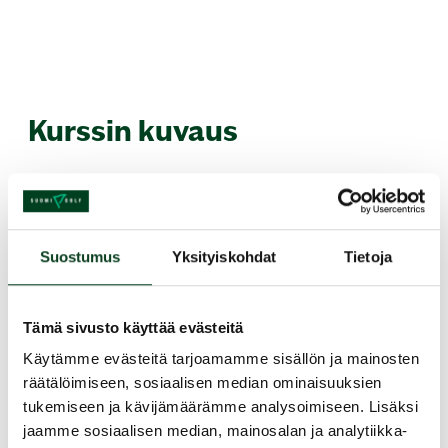
Kurssin kuvaus
Kullo Golfin alkeiskursseja järjestetään joka
toinen viikonloppu ja ne kestävät yhteensä 4
tuntia, lauantaina kello 13.00-17.00.
Suostumus
Yksityiskohdat
Tietoja
Alkeiskurssia varten et tarvitse omia
golfvälineitä eikä sinulla tarvitse olla
aikaisempaa golfkokemusta. Liikunnallinen ja
Tämä sivusto käyttää evästeitä
säänmukainen vaatetus riittävät.
Käytämme evästeitä tarjoamamme sisällön ja mainosten
räätälöimiseen, sosiaalisen median ominaisuuksien
Jaa kurssi kaverille
tukemiseen ja kävijämäärämme analysoimiseen. Lisäksi
jaamme sosiaalisen median, mainosalan ja analytiikka-