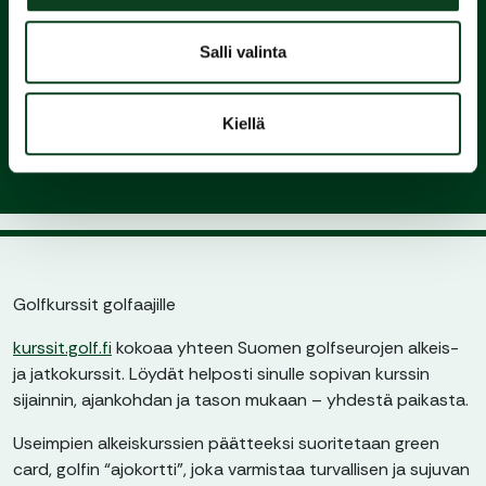
3.
Liity
Salli valinta
seuraan ja nauti pelaamisesta
Kiellä
Golfkurssit golfaajille
kurssit.golf.fi
kokoaa yhteen Suomen golfseurojen alkeis-
ja jatkokurssit. Löydät helposti sinulle sopivan kurssin
sijainnin, ajankohdan ja tason mukaan – yhdestä paikasta.
Useimpien alkeiskurssien päätteeksi suoritetaan green
card, golfin “ajokortti”, joka varmistaa turvallisen ja sujuvan