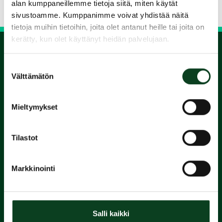
Siirry takaisin hakuun
alan kumppaneillemme tietoja siitä, miten käytät
sivustoamme. Kumppanimme voivat yhdistää näitä
tietoja muihin tietoihin, joita olet antanut heille tai joita on
kerätty, kun olet käyttänyt heidän palvelujaan.
Suostumuksen
1.
Välttämätön
valinta
Varaa
Mieltymykset
alkeiskurssi
Tilastot
2.
Suorita
Markkinointi
Green Card
Salli kaikki