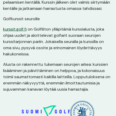
pelaamisen kentällä. Kurssin jälkeen olet valmis siirtymään
kentälle ja jatkamaan harrastusta omassa tahdissasi.
Golfkurssit seuroille
kurssit.golf.fi
on Golfliiton ylläpitämä kurssialusta, joka
ohjaa uudet ja aloittelevat golfarit suoraan seurojen
kurssitarjonnan pariin. Jokaisella seuralla ja kurssilla on
oma sivu, pysyvä osoite ja erinomainen löydettävyys
hakukoneissa.
Alusta on rakennettu tukemaan seurojen arkea: kurssien
lisääminen ja päivittäminen on helppoa, ja kokonaisuus
toimii saumattomasti kaikilla laitteilla. Lopputuloksena on
enemmän näkyvyyttä, enemmän ilmoittautumisia ja
sujuvamman kanavan löytää uusia harrastajia.