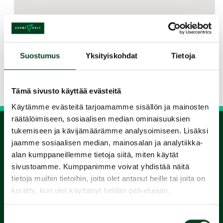
Jaa kurssi kaverille
Suostumus
Yksityiskohdat
Tietoja
Siirry takaisin hakuun
Tämä sivusto käyttää evästeitä
Käytämme evästeitä tarjoamamme sisällön ja mainosten
räätälöimiseen, sosiaalisen median ominaisuuksien
tukemiseen ja kävijämäärämme analysoimiseen. Lisäksi
jaamme sosiaalisen median, mainosalan ja analytiikka-
1.
alan kumppaneillemme tietoja siitä, miten käytät
sivustoamme. Kumppanimme voivat yhdistää näitä
Varaa
tietoja muihin tietoihin, joita olet antanut heille tai joita on
kerätty, kun olet käyttänyt heidän palvelujaan.
alkeiskurssi
Suostumuksen