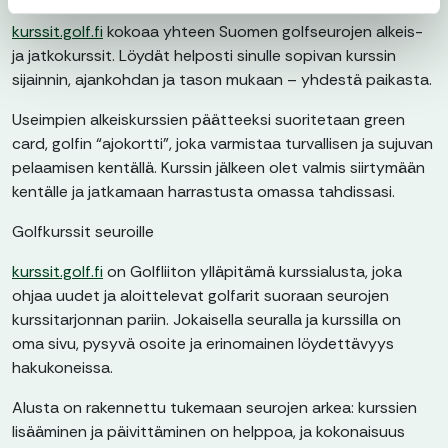
kurssit.golf.fi
kokoaa yhteen Suomen golfseurojen alkeis-
ja jatkokurssit. Löydät helposti sinulle sopivan kurssin
sijainnin, ajankohdan ja tason mukaan – yhdestä paikasta.
Useimpien alkeiskurssien päätteeksi suoritetaan green
card, golfin “ajokortti”, joka varmistaa turvallisen ja sujuvan
pelaamisen kentällä. Kurssin jälkeen olet valmis siirtymään
kentälle ja jatkamaan harrastusta omassa tahdissasi.
Golfkurssit seuroille
kurssit.golf.fi
on Golfliiton ylläpitämä kurssialusta, joka
ohjaa uudet ja aloittelevat golfarit suoraan seurojen
kurssitarjonnan pariin. Jokaisella seuralla ja kurssilla on
oma sivu, pysyvä osoite ja erinomainen löydettävyys
hakukoneissa.
Alusta on rakennettu tukemaan seurojen arkea: kurssien
lisääminen ja päivittäminen on helppoa, ja kokonaisuus