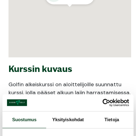
Kurssin kuvaus
Golfin alkeiskurssi on aloittelijoille suunnattu
kurssi, jolla pääset alkuun lajin harrastamisessa.
Alkeiskurssille osallistuminen ei vaadi
aikaisempaa lajituntemusta. Kurssilla
opetellaan golfissa tarvittavien peruslyöntien
Suostumus
Yksityiskohdat
Tietoja
tekniikat. Lisäksi käydään läpi tärkeimpiä
sääntöjä ja kentällä pelaamiseen liittyviä