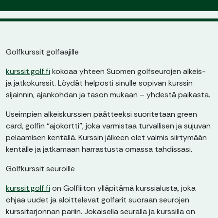
Golfkurssit golfaajille
kurssit.golf.fi
kokoaa yhteen Suomen golfseurojen alkeis-
ja jatkokurssit. Löydät helposti sinulle sopivan kurssin
sijainnin, ajankohdan ja tason mukaan – yhdestä paikasta.
Useimpien alkeiskurssien päätteeksi suoritetaan green
card, golfin “ajokortti”, joka varmistaa turvallisen ja sujuvan
pelaamisen kentällä. Kurssin jälkeen olet valmis siirtymään
kentälle ja jatkamaan harrastusta omassa tahdissasi.
Golfkurssit seuroille
kurssit.golf.fi
on Golfliiton ylläpitämä kurssialusta, joka
ohjaa uudet ja aloittelevat golfarit suoraan seurojen
kurssitarjonnan pariin. Jokaisella seuralla ja kurssilla on