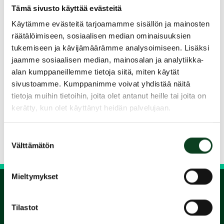
asioita (etiketti). Kurssin ajaksi saat käyttöösi
Tämä sivusto käyttää evästeitä
kaikki tarvittavat välineet ja aineiston ja kurssin
Käytämme evästeitä tarjoamamme sisällön ja mainosten
päätteksi suoritetaan golfarin ”ajokortti” eli
räätälöimiseen, sosiaalisen median ominaisuuksien
tukemiseen ja kävijämäärämme analysoimiseen. Lisäksi
green card.
jaamme sosiaalisen median, mainosalan ja analytiikka-
Tämä kurssin suoritus on kokonaisuudessaan
alan kumppaneillemme tietoja siitä, miten käytät
yhtenä päivänä.
sivustoamme. Kumppanimme voivat yhdistää näitä
tietoja muihin tietoihin, joita olet antanut heille tai joita on
Jaa kurssi kaverille
kerätty, kun olet käyttänyt heidän palvelujaan.
Suostumuksen
Siirry takaisin hakuun
Välttämätön
valinta
Mieltymykset
1.
Tilastot