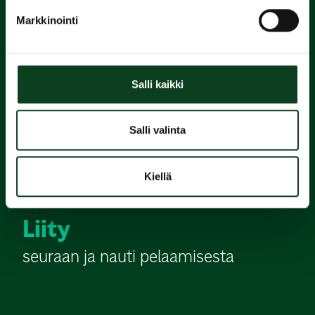
Varaa
Markkinointi
alkeiskurssi
2.
Salli kaikki
Suorita
Salli valinta
Green Card
Kiellä
3.
Liity
seuraan ja nauti pelaamisesta