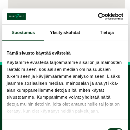
Jaa kurssi kaverille
Suostumus
Yksityiskohdat
Tietoja
Siirry takaisin hakuun
Tämä sivusto käyttää evästeitä
Käytämme evästeitä tarjoamamme sisällön ja mainosten
räätälöimiseen, sosiaalisen median ominaisuuksien
tukemiseen ja kävijämäärämme analysoimiseen. Lisäksi
jaamme sosiaalisen median, mainosalan ja analytiikka-
1.
alan kumppaneillemme tietoja siitä, miten käytät
sivustoamme. Kumppanimme voivat yhdistää näitä
Varaa
tietoja muihin tietoihin, joita olet antanut heille tai joita on
kerätty, kun olet käyttänyt heidän palvelujaan.
alkeiskurssi
Suostumuksen