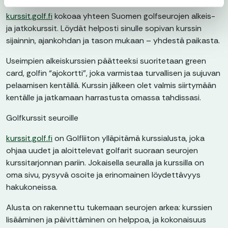
kurssit.golf.fi
kokoaa yhteen Suomen golfseurojen alkeis-
ja jatkokurssit. Löydät helposti sinulle sopivan kurssin
sijainnin, ajankohdan ja tason mukaan – yhdestä paikasta.
Useimpien alkeiskurssien päätteeksi suoritetaan green
card, golfin “ajokortti”, joka varmistaa turvallisen ja sujuvan
pelaamisen kentällä. Kurssin jälkeen olet valmis siirtymään
kentälle ja jatkamaan harrastusta omassa tahdissasi.
Golfkurssit seuroille
kurssit.golf.fi
on Golfliiton ylläpitämä kurssialusta, joka
ohjaa uudet ja aloittelevat golfarit suoraan seurojen
kurssitarjonnan pariin. Jokaisella seuralla ja kurssilla on
oma sivu, pysyvä osoite ja erinomainen löydettävyys
hakukoneissa.
Alusta on rakennettu tukemaan seurojen arkea: kurssien
lisääminen ja päivittäminen on helppoa, ja kokonaisuus