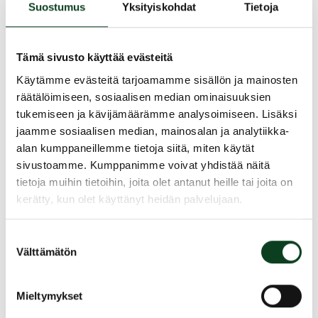
saat tiiviin tietopaketin säännöistä, etiketistä ja
Suostumus
Yksityiskohdat
Tietoja
pelaamisesta. Ennen kaikkea pääset heti kurssin
aikana pelaamaan Nurmijärvi Golfin upealla
Par-3 -radalla. Alkeiskurssi antaa erinomaiset
Tämä sivusto käyttää evästeitä
valmiudet pelaamiselle. Kurssi sisältää opetusta
Käytämme evästeitä tarjoamamme sisällön ja mainosten
6 tuntia.
räätälöimiseen, sosiaalisen median ominaisuuksien
tukemiseen ja kävijämäärämme analysoimiseen. Lisäksi
Kurssin jälkeen sinulla on lisäksi mahdollisuus
jaamme sosiaalisen median, mainosalan ja analytiikka-
hyödyntää koko kesän Par-3 -radan
alan kumppaneillemme tietoja siitä, miten käytät
käyttöoikeus liittymällä jäseneksi Nurmijärvi
sivustoamme. Kumppanimme voivat yhdistää näitä
Golfiin.
tietoja muihin tietoihin, joita olet antanut heille tai joita on
Kurssimaksuun voi käyttää myös Smartum,
kerätty, kun olet käyttänyt heidän palvelujaan.
ePassi ja Edenred liikuntaetuja.
Suostumuksen
Jaa kurssi kaverille
Välttämätön
valinta
Siirry takaisin hakuun
Mieltymykset