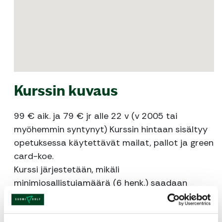
Kurssin kuvaus
99 € aik. ja 79 € jr alle 22 v (v 2005 tai
myöhemmin syntynyt) Kurssin hintaan sisältyy
opetuksessa käytettävät mailat, pallot ja green
card-koe.
Kurssi järjestetään, mikäli
minimiosallistujamäärä (6 henk.) saadaan
täyttymään.
Kurssilla opit lyöntitekniikat putista svingiin,