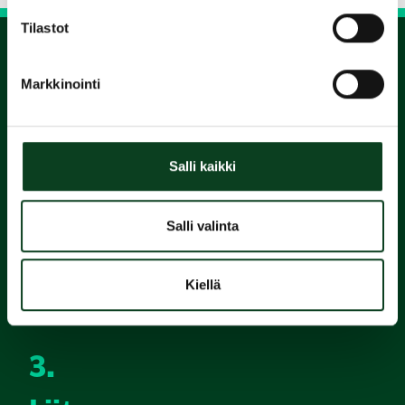
Tilastot
1.
Markkinointi
Varaa
Salli kaikki
alkeiskurssi
2.
Salli valinta
Suorita
Kiellä
Green Card
3.