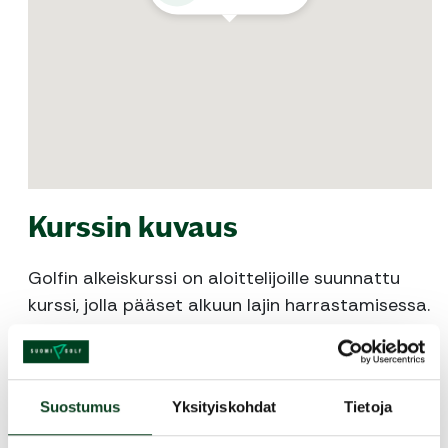
Kurssin kuvaus
Golfin alkeiskurssi on aloittelijoille suunnattu
kurssi, jolla pääset alkuun lajin harrastamisessa.
Alkeiskurssille osallistuminen ei vaadi
aikaisempaa lajituntemusta. Kurssilla
opetellaan golfissa tarvittavien peruslyöntien
Suostumus
Yksityiskohdat
Tietoja
tekniikat. Lisäksi käydään läpi tärkeimpiä
sääntöjä ja kentällä pelaamiseen liittyviä