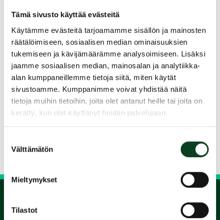
asioita (etiketti).
Tämä sivusto käyttää evästeitä
Kurssin ajaksi saat käyttöösi kaikki tarvittavat
Käytämme evästeitä tarjoamamme sisällön ja mainosten
välineet ja aineiston ja kurssin päätteksi
räätälöimiseen, sosiaalisen median ominaisuuksien
suoritetaan golfarin ”ajokortti” eli green card.
tukemiseen ja kävijämäärämme analysoimiseen. Lisäksi
jaamme sosiaalisen median, mainosalan ja analytiikka-
Kurssit kestävät kaksi iltaa (ma-ti) ja ne
alan kumppaneillemme tietoja siitä, miten käytät
järjestetään Kartanogolfissa viikoittain
sivustoamme. Kumppanimme voivat yhdistää näitä
toukokuusta elokuun loppuun saakka.
tietoja muihin tietoihin, joita olet antanut heille tai joita on
kerätty, kun olet käyttänyt heidän palvelujaan.
Jaa kurssi kaverille
Suostumuksen
Siirry takaisin hakuun
Välttämätön
valinta
Mieltymykset
Tilastot