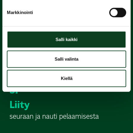
1.
Varaa
Markkinointi
alkeiskurssi
Salli kaikki
2.
Suorita
Salli valinta
Green Card
Kiellä
3.
Liity
seuraan ja nauti pelaamisesta