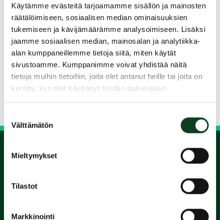
Käytämme evästeitä tarjoamamme sisällön ja mainosten
Kurssin käyneille alennettuun hintaan
räätälöimiseen, sosiaalisen median ominaisuuksien
pelikausimaksu vuodelle 2024.
tukemiseen ja kävijämäärämme analysoimiseen. Lisäksi
Tarkemmat tiedot ja ajankohdat näet
jaamme sosiaalisen median, mainosalan ja analytiikka-
nettisivuiltamme.
alan kumppaneillemme tietoja siitä, miten käytät
sivustoamme. Kumppanimme voivat yhdistää näitä
Jaa kurssi kaverille
tietoja muihin tietoihin, joita olet antanut heille tai joita on
kerätty, kun olet käyttänyt heidän palvelujaan.
Siirry takaisin hakuun
Suostumuksen
Välttämätön
valinta
Mieltymykset
1.
Tilastot
Varaa
alkeiskurssi
Markkinointi