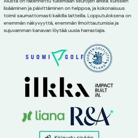
Alusta on rakennettu tukemaan seurojen arkea: kurssien
lisääminen ja päivittäminen on helppoa, ja kokonaisuus
toimii saumattomasti kaikilla laitteilla. Lopputuloksena on
enemmän näkyvyyttä, enemmän ilmoittautumisia ja
sujuvamman kanavan löytää uusia harrastajia.
Kirjaudu sisään