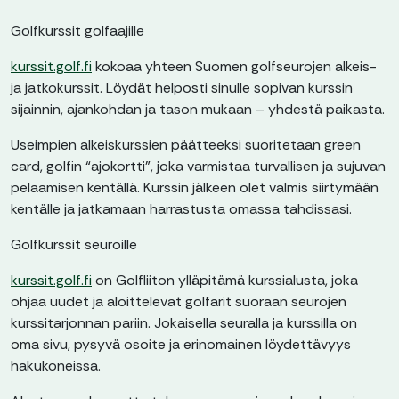
Golfkurssit golfaajille
kurssit.golf.fi
kokoaa yhteen Suomen golfseurojen alkeis-
ja jatkokurssit. Löydät helposti sinulle sopivan kurssin
sijainnin, ajankohdan ja tason mukaan – yhdestä paikasta.
Useimpien alkeiskurssien päätteeksi suoritetaan green
card, golfin “ajokortti”, joka varmistaa turvallisen ja sujuvan
pelaamisen kentällä. Kurssin jälkeen olet valmis siirtymään
kentälle ja jatkamaan harrastusta omassa tahdissasi.
Golfkurssit seuroille
kurssit.golf.fi
on Golfliiton ylläpitämä kurssialusta, joka
ohjaa uudet ja aloittelevat golfarit suoraan seurojen
kurssitarjonnan pariin. Jokaisella seuralla ja kurssilla on
oma sivu, pysyvä osoite ja erinomainen löydettävyys
hakukoneissa.