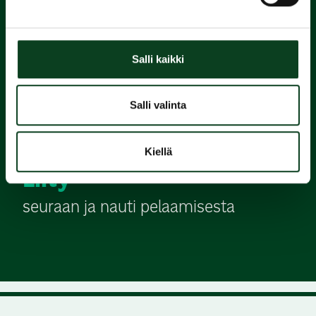
2.
Salli kaikki
Suorita
Green Card
Salli valinta
3.
Kiellä
Liity
seuraan ja nauti pelaamisesta