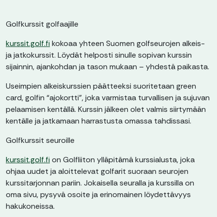
Golfkurssit golfaajille
kurssit.golf.fi
kokoaa yhteen Suomen golfseurojen alkeis-
ja jatkokurssit. Löydät helposti sinulle sopivan kurssin
sijainnin, ajankohdan ja tason mukaan – yhdestä paikasta.
Useimpien alkeiskurssien päätteeksi suoritetaan green
card, golfin “ajokortti”, joka varmistaa turvallisen ja sujuvan
pelaamisen kentällä. Kurssin jälkeen olet valmis siirtymään
kentälle ja jatkamaan harrastusta omassa tahdissasi.
Golfkurssit seuroille
kurssit.golf.fi
on Golfliiton ylläpitämä kurssialusta, joka
ohjaa uudet ja aloittelevat golfarit suoraan seurojen
kurssitarjonnan pariin. Jokaisella seuralla ja kurssilla on
oma sivu, pysyvä osoite ja erinomainen löydettävyys
hakukoneissa.