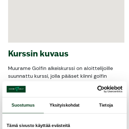
Kurssin kuvaus
Muurame Golfin alkeiskurssi on aloittelijoille
suunnattu kurssi, jolla pääset kiinni golfin
perusteisiin. Kurssin päätteeksi olet valmis
pelaamaan golfia virallisella golfkentällä.
Kurssilla saat ammattitaitoisen opetuksen
Suostumus
Yksityiskohdat
Tietoja
golfin perusteista aina putista draiviin.
Harjoittelu sisältää tekniikka- ja
lyöntiharjoitusten lisäksi kentällä pelaamista.
Tämä sivusto käyttää evästeitä