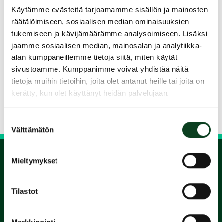
Kurssilla harjoitellaan mm. lähipeliä, pidempiä
Käytämme evästeitä tarjoamamme sisällön ja mainosten
lyöntejä, pelaamista ja liikkumista kentällä sekä
räätälöimiseen, sosiaalisen median ominaisuuksien
golfin sääntöjä. Hinta sisältää opetuksen,
tukemiseen ja kävijämäärämme analysoimiseen. Lisäksi
välineet kurssin ajaksi sekä Green Card -
jaamme sosiaalisen median, mainosalan ja analytiikka-
suorituksen.
alan kumppaneillemme tietoja siitä, miten käytät
sivustoamme. Kumppanimme voivat yhdistää näitä
Jaa kurssi kaverille
tietoja muihin tietoihin, joita olet antanut heille tai joita on
kerätty, kun olet käyttänyt heidän palvelujaan.
Siirry takaisin hakuun
Suostumuksen
Välttämätön
valinta
Mieltymykset
1.
Tilastot
Varaa
Markkinointi