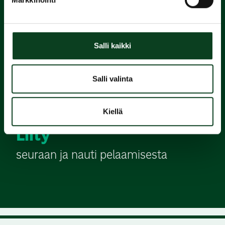
alkeiskurssi
2.
Salli kaikki
Suorita
Green Card
Salli valinta
3.
Kiellä
Liity
seuraan ja nauti pelaamisesta