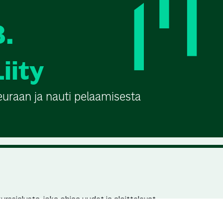
3.
Liity
euraan ja nauti pelaamisesta
urssialusta, joka ohjaa uudet ja aloittelevat
n pariin. Jokaisella seuralla ja kurssilla on
en löydettävyys hakukoneissa.