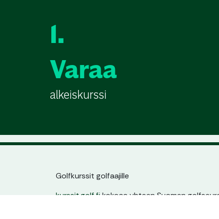
1.
Varaa
alkeiskurssi
Golfkurssit golfaajille
kurssit.golf.fi
kokoaa yhteen Suomen golfseuroj
jatkokurssit. Löydät helposti sinulle sopivan kur
ajankohdan ja tason mukaan – yhdestä paikas