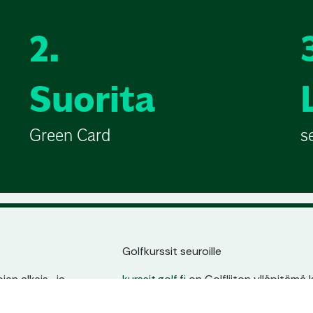
2.
Suorita
Green Card
s
Golfkurssit seuroille
en alkeis- ja
kurssit.golf.fi
on Golfliiton ylläpitämä k
ssin sijainnin,
golfarit suoraan seurojen kurssitarjonna
ta.
oma sivu, pysyvä osoite ja erinomain