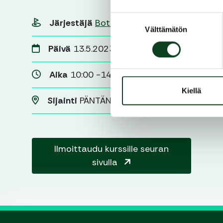
Suostumuksen
Järjestäjä
Botnia Golf
Välttämätön
valinta
Päivä
13.5.2023
Aika
10:00 -14:00
Kiellä
Sijainti
PÄNTÄNE
Ilmoittaudu kurssille seuran
sivulla